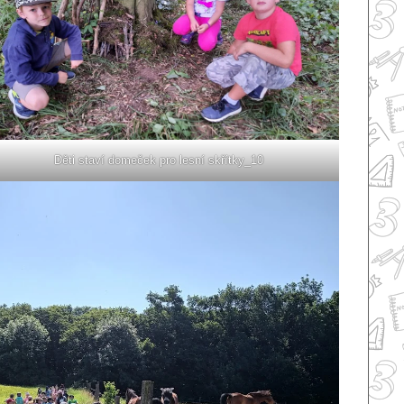
Děti staví domeček pro lesní skřítky_10