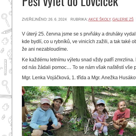
Pěší výlet do Lovčiček
ZVEŘEJNĚNO:
26. 6. 2024
RUBRIKA:
AKCE ŠKOLY
,
GALERIE ZŠ
V úterý 25. června jsme se s prvňáky a druháky vydali 
kde bydlí, co u rybníků, ve vinicích zažili, a tak také
že ani nezabloudíme.
Ke každému letnímu výletu snad vždy patří zmrzlina. Na
od nás žádali pomoc… To se nám však naštěstí vše 
Mgr. Lenka Vojáčková, 1. třída a Mgr. Anežka Husákov