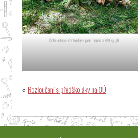
Děti staví domeček pro lesní skřítky_8
Navigace
Rozloučení s předškoláky na OÚ
pro
příspěvek