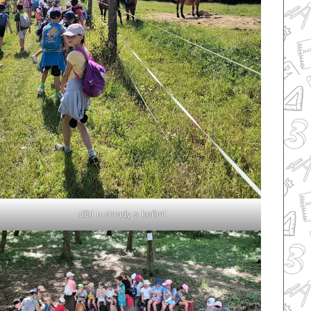
děti u ohrady s koňmi