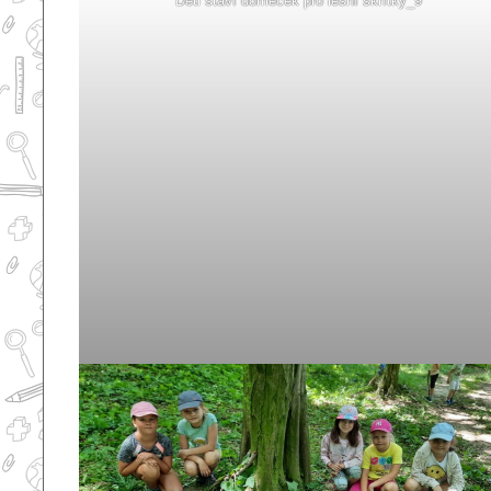
Děti staví domeček pro lesní skřítky_9