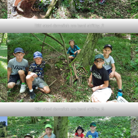
Děti staví domeček pro lesní skřítky_2
Děti staví domeček pro lesní skřítky_5