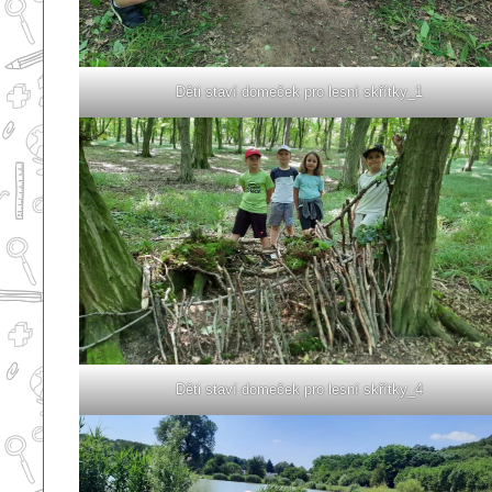
Děti staví domeček pro lesní skřítky_1
Děti staví domeček pro lesní skřítky_4