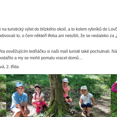
na turistický výlet do blízkého okolí, a to kolem rybníků do Lov
 obdivovali to, o čem někteří třeba ani netušili, že se nedaleko z
 osvěžujícím ledňáčku si naši malí turisté také pochutnali. Násle
podařilo a my se mohli pomalu vracet domů…
á, 2. třída