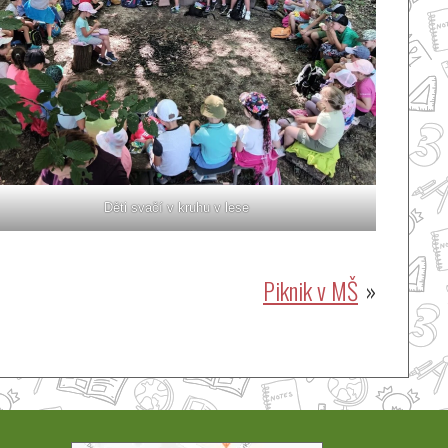
Děti svačí v kruhu v lese
Piknik v MŠ