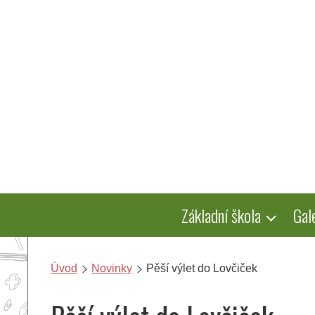
Přeskočit
na
obsah
Základní škola
Gal
Úvod
Novinky
Pěší výlet do Lovčiček