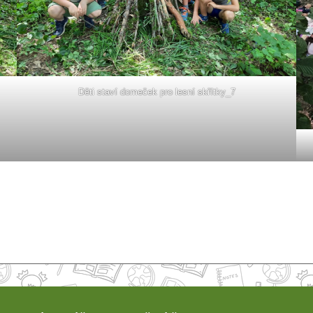
Děti staví domeček pro lesní skřítky_7