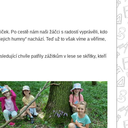
čiček. Po cestě nám naši žáčci s radostí vyprávěli, kdo
a „jejich humny“ nachází. Teď už to však víme a věříme,
dující chvíle patřily zážitkům v lese se skřítky, kteří