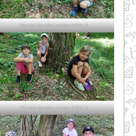
Děti staví domeček pro lesní skřítky_3
Děti staví domeček pro lesní skřítky_6