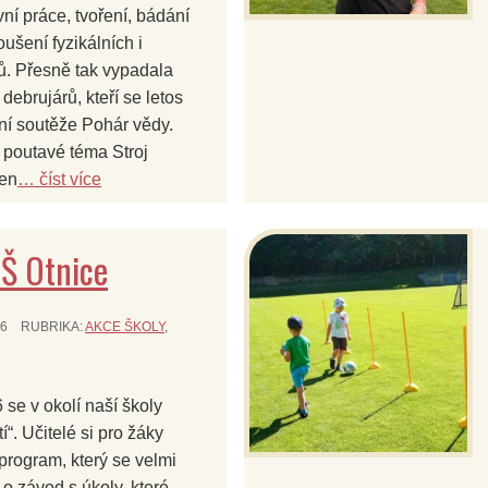
ní práce, tvoření, bádání
šení fyzikálních i
. Přesně tak vypadala
ebrujárů, kteří se letos
tní soutěže Pohár vědy.
l poutavé téma Stroj
jen
… číst více
ZŠ Otnice
26
RUBRIKA:
AKCE ŠKOLY
,
 se v okolí naší školy
í“. Učitelé si pro žáky
 program, který se velmi
 o závod s úkoly, které