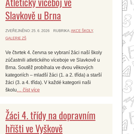
Atletický víceboj ve
Slavkově u Brna
ZVEŘEJNĚNO:
25. 6. 2026
RUBRIKA:
AKCE ŠKOLY
,
GALERIE ZŠ
Ve čtvrtek 4. června se vybraní žáci naší školy
zúčastnili atletického víceboje ve Slavkově u
Brna. Soutěž probíhala ve dvou věkových
kategoriích – mladší žáci (1. a 2. třída) a starší
žáci (3. a 4. třída). V každé kategorii naši
školu
… číst více
Žáci 4. třídy na dopravním
hřišti ve Vyškově