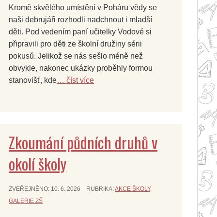
Kromě skvělého umístění v Poháru vědy se
naši debrujáři rozhodli nadchnout i mladší
děti. Pod vedením paní učitelky Vodové si
připravili pro děti ze školní družiny sérii
pokusů. Jelikož se nás sešlo méně než
obvykle, nakonec ukázky proběhly formou
stanovišť, kde
… číst více
Zkoumání půdních druhů v
okolí školy
ZVEŘEJNĚNO:
10. 6. 2026
RUBRIKA:
AKCE ŠKOLY
,
GALERIE ZŠ