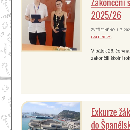
Zakončení š
2025/26
ZVEŘEJNĚNO:
1. 7. 20
GALERIE ZŠ
V pátek 26. červn
zakončili školní ro
Exkurze žáků
do Španěls