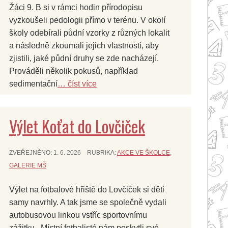
Žáci 9. B si v rámci hodin přírodopisu
vyzkoušeli pedologii přímo v terénu. V okolí
školy odebírali půdní vzorky z různých lokalit
a následně zkoumali jejich vlastnosti, aby
zjistili, jaké půdní druhy se zde nacházejí.
Prováděli několik pokusů, například
sedimentační
… číst více
Výlet Koťat do Lovčiček
ZVEŘEJNĚNO:
1. 6. 2026
RUBRIKA:
AKCE VE ŠKOLCE
,
GALERIE MŠ
Výlet na fotbalové hřiště do Lovčiček si děti
samy navrhly. A tak jsme se společně vydali
autobusovou linkou vstříc sportovnímu
zážitku. Místní fotbalisté nám poskytli své