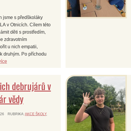
h jsme s předškoláky
LA v Otnicích. Cílem této
ámit děti s prostředím,
 se zdravotním
řit u nich empatii,
t k druhým. Po příchodu
více
ich debrujárů v
ár vědy
026
RUBRIKA:
AKCE ŠKOLY
,