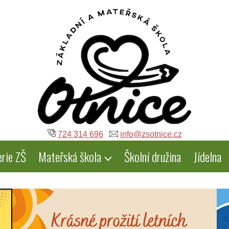
724 314 696
info@zsotnice.cz
erie ZŠ
Mateřská škola
Školní družina
Jídelna