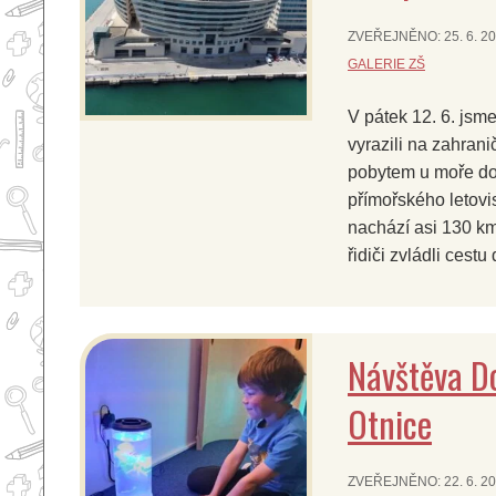
ZVEŘEJNĚNO:
25. 6. 2
GALERIE ZŠ
V pátek 12. 6. jsme 
vyrazili na zahrani
pobytem u moře d
přímořského letovis
nachází asi 130 km
řidiči zvládli cestu
Návštěva D
Otnice
ZVEŘEJNĚNO:
22. 6. 2