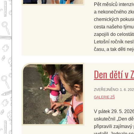
Pět měsíců intenziv
a nekonečného zkou
chemických pokusů
cesta našeho týmu d
zapojili do celostá
Letošní ročník nes
času, a tak děti ne
Den dětí v 
ZVEŘEJNĚNO:
1. 6. 20
GALERIE ZŠ
V pátek 29. 5. 2026
uskutečnil „Den dět
připravili zajímavý
vydařil. Jednalo se