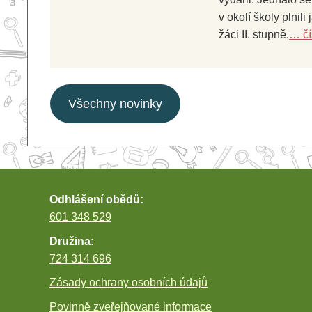
v okolí školy plnili 
žáci II. stupně.
… čí
Všechny novinky
Odhlášení obědů:
601 348 529
Družina:
724 314 696
Zásady ochrany osobních údajů
Povinně zveřejňované informace