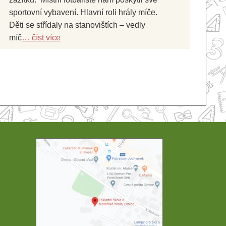
sportovní vybavení. Hlavní roli hrály míče.
Děti se střídaly na stanovištích – vedly
míč
… číst více