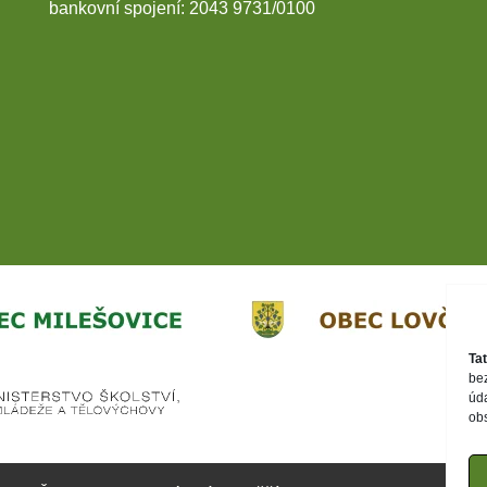
bankovní spojení: 2043 9731/0100
Ta
be
úd
ob