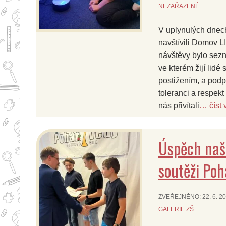
NEZAŘAZENÉ
V uplynulých dnec
navštívili Domov LI
návštěvy bylo sezn
ve kterém žijí lidé
postižením, a podpo
toleranci a respek
nás přivítali
… číst 
Úspěch naš
soutěži Poh
ZVEŘEJNĚNO:
22. 6. 2
GALERIE ZŠ