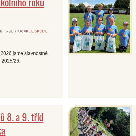
kolního roku
26
RUBRIKA:
AKCE ŠKOLY
,
a 2026 jsme slavnostně
k 2025/26.
 8. a 9. tříd
ka