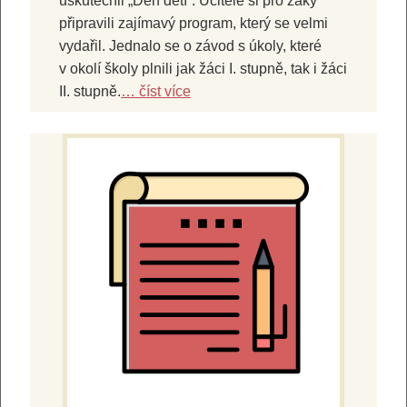
uskutečnil „Den dětí“. Učitelé si pro žáky
připravili zajímavý program, který se velmi
vydařil. Jednalo se o závod s úkoly, které
v okolí školy plnili jak žáci I. stupně, tak i žáci
II. stupně.
… číst více