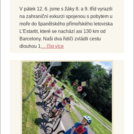
V pátek 12. 6. jsme s žáky 8. a 9. tříd vyrazili
na zahraniční exkurzi spojenou s pobytem u
moře do španělského přímořského letoviska
L’Estartit, které se nachází asi 130 km od
Barcelony. Naši dva řidiči zvládli cestu
dlouhou 1
… číst více