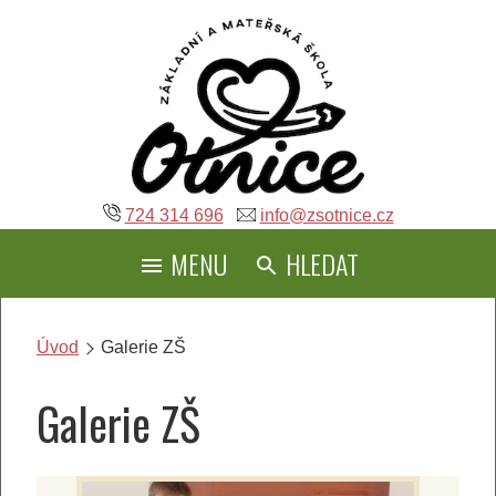
Přeskočit
na
obsah
724 314 696
info@zsotnice.cz
MENU
HLEDAT
Úvod
Galerie ZŠ
Galerie ZŠ