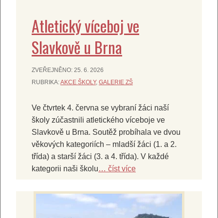
Atletický víceboj ve
Slavkově u Brna
ZVEŘEJNĚNO:
25. 6. 2026
RUBRIKA:
AKCE ŠKOLY
,
GALERIE ZŠ
Ve čtvrtek 4. června se vybraní žáci naší
školy zúčastnili atletického víceboje ve
Slavkově u Brna. Soutěž probíhala ve dvou
věkových kategoriích – mladší žáci (1. a 2.
třída) a starší žáci (3. a 4. třída). V každé
kategorii naši školu
… číst více