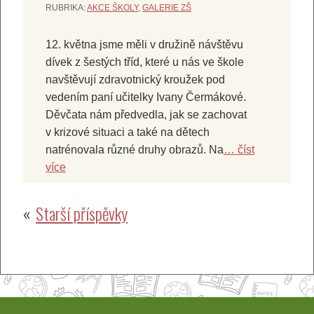
RUBRIKA:
AKCE ŠKOLY
,
GALERIE ZŠ
12. května jsme měli v družině návštěvu
dívek z šestých tříd, které u nás ve škole
navštěvují zdravotnický kroužek pod
vedením paní učitelky Ivany Čermákové.
Děvčata nám předvedla, jak se zachovat
v krizové situaci a také na dětech
natrénovala různé druhy obrazů. Na
… číst
více
Navigace
Starší příspěvky
pro
příspěvky