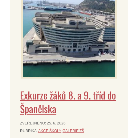
Exkurze žáků 8. a 9. tříd do
Španělska
ZVEŘEJNĚNO:
25. 6. 2026
RUBRIKA:
AKCE ŠKOLY
,
GALERIE ZŠ