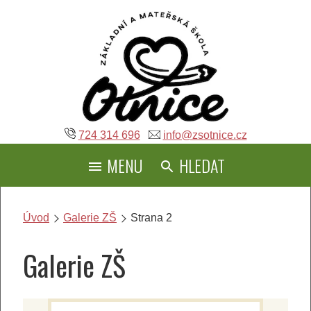
Přeskočit
na
obsah
724 314 696
info@zsotnice.cz
MENU
HLEDAT
Úvod
Galerie ZŠ
Strana 2
Galerie ZŠ