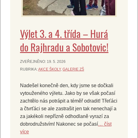
Výlet 3. a 4. třída – Hurá
do Rajhradu a Sobotovic!
ZVEŘEJNĚNO:
19. 5. 2026
RUBRIKA:
AKCE ŠKOLY
,
GALERIE ZŠ
Nadešel konečně den, kdy jsme se dočkali
vytouženého výletu. Jako by se však počasí
zachtělo nás potrápit a téměř odradit! Třeťáci
a čtvrťáci se ale zastrašit jen tak nenechají a
za jakékoli nepřízně odhodlaně vyrazí za
dobrodružstvím! Nakonec se počasí
… číst
více