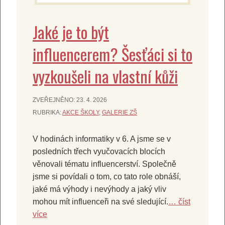
Jaké je to být
influencerem? Šesťáci si to
vyzkoušeli na vlastní kůži
ZVEŘEJNĚNO:
23. 4. 2026
RUBRIKA:
AKCE ŠKOLY
,
GALERIE ZŠ
V hodinách informatiky v 6. A jsme se v
posledních třech vyučovacích blocích
věnovali tématu influencerství. Společně
jsme si povídali o tom, co tato role obnáší,
jaké má výhody i nevýhody a jaký vliv
mohou mít influenceři na své sledující.
… číst
více