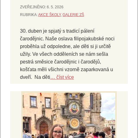
ZVEŘEJNĚNO:
6. 5. 2026
RUBRIKA:
AKCE ŠKOLY
,
GALERIE ZŠ
30. duben je spjatý s tradicí pálení
čarodějnic. Naše oslava filipojakubské noci
proběhla už odpoledne, ale děti si ji určitě
užily. Ve všech odděleních se nám sešla
pestrá směsice čarodějnic i čarodějů,
košťata měli všichni vzorně zaparkovaná u
dveří. Na děti
… číst více