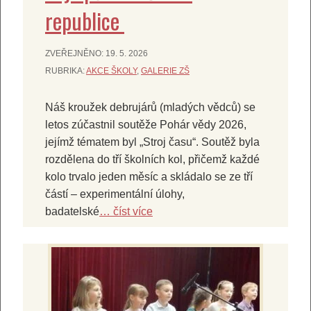
republice
ZVEŘEJNĚNO:
19. 5. 2026
RUBRIKA:
AKCE ŠKOLY
,
GALERIE ZŠ
Náš kroužek debrujárů (mladých vědců) se
letos zúčastnil soutěže Pohár vědy 2026,
jejímž tématem byl „Stroj času“. Soutěž byla
rozdělena do tří školních kol, přičemž každé
kolo trvalo jeden měsíc a skládalo se ze tří
částí – experimentální úlohy,
badatelské
… číst více