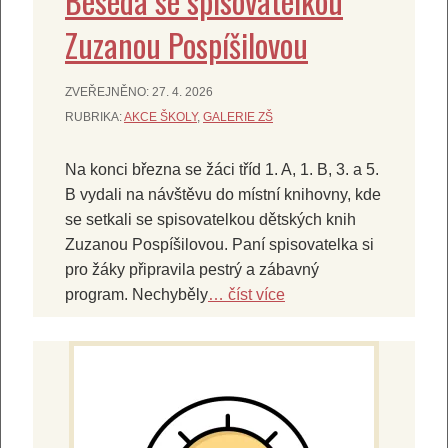
Beseda se spisovatelkou
Zuzanou Pospíšilovou
ZVEŘEJNĚNO:
27. 4. 2026
RUBRIKA:
AKCE ŠKOLY
,
GALERIE ZŠ
Na konci března se žáci tříd 1. A, 1. B, 3. a 5.
B vydali na návštěvu do místní knihovny, kde
se setkali se spisovatelkou dětských knih
Zuzanou Pospíšilovou. Paní spisovatelka si
pro žáky připravila pestrý a zábavný
program. Nechyběly
… číst více