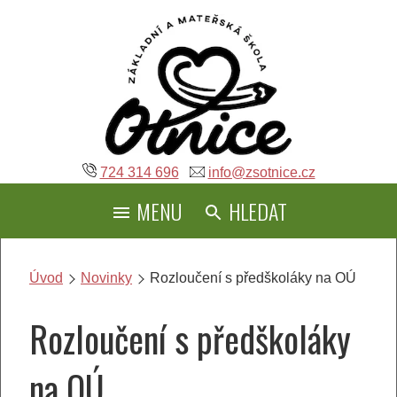
Přeskočit
na
obsah
724 314 696
info@zsotnice.cz
MENU
HLEDAT
Úvod
Novinky
Rozloučení s předškoláky na OÚ
Rozloučení s předškoláky
na OÚ