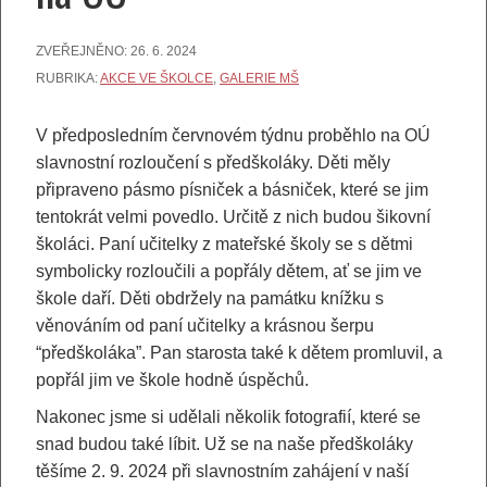
ZVEŘEJNĚNO:
26. 6. 2024
RUBRIKA:
AKCE VE ŠKOLCE
,
GALERIE MŠ
V předposledním červnovém týdnu proběhlo na OÚ
slavnostní rozloučení s předškoláky. Děti měly
připraveno pásmo písniček a básniček, které se jim
tentokrát velmi povedlo. Určitě z nich budou šikovní
školáci. Paní učitelky z mateřské školy se s dětmi
symbolicky rozloučili a popřály dětem, ať se jim ve
škole daří. Děti obdržely na památku knížku s
věnováním od paní učitelky a krásnou šerpu
“předškoláka”. Pan starosta také k dětem promluvil, a
popřál jim ve škole hodně úspěchů.
Nakonec jsme si udělali několik fotografií, které se
snad budou také líbit. Už se na naše předškoláky
těšíme 2. 9. 2024 při slavnostním zahájení v naší