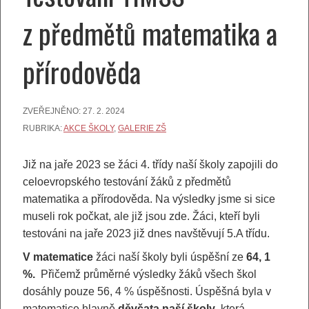
z předmětů matematika a
přírodověda
ZVEŘEJNĚNO:
27. 2. 2024
RUBRIKA:
AKCE ŠKOLY
,
GALERIE ZŠ
Již na jaře 2023 se žáci 4. třídy naší školy zapojili do
celoevropského testování žáků z předmětů
matematika a přírodověda. Na výsledky jsme si sice
museli rok počkat, ale již jsou zde. Žáci, kteří byli
testováni na jaře 2023 již dnes navštěvují 5.A třídu.
V matematice
žáci naší školy byli úspěšní ze
64, 1
%.
Přičemž průměrné výsledky žáků všech škol
dosáhly pouze 56, 4 % úspěšnosti. Úspěšná byla v
matematice hlavně
děvčata naší školy
, která