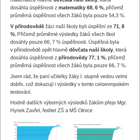
dosáhla úspěšnosti z
matematiky 68, 6 %,
přičemž
průměrná úspěšnost všech žáků byla pouze 54,3 %.
V přírodovědě
žáci naší školy byli úspěšní ze
71, 8
%.
Přičemž průměrné výsledky žáků všech škol
dosáhly pouze 66, 7 % úspěšnosti. Úspěšná byla
v přírodovědě opět hlavně
děvčata naší školy
, která
dosáhla úspěšnosti z
přírodovědy 77, 1 %,
přičemž
průměrná úspěšnost všech žáků byla pouze 66, 7 %.
Jsem rád, že paní učitelky žáky I. stupně vedou velmi
dobře, což dokazují i výsledky v tomto celoevropském
testování.
Hodně dalších výborných výsledků žákům přeje Mgr.
Hynek Zavřel, ředitel ZŠ a MŠ Otnice