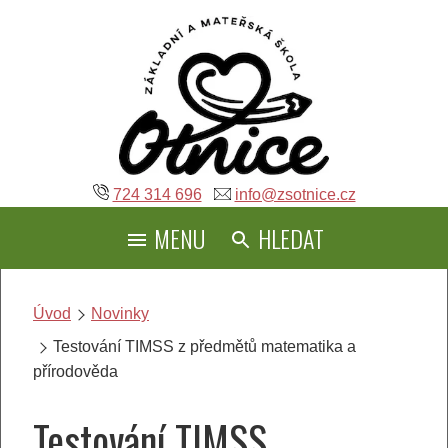
Přeskočit
na
obsah
724 314 696
info@zsotnice.cz
MENU
HLEDAT
Úvod
Novinky
Testování TIMSS z předmětů matematika a
přírodověda
Testování TIMSS