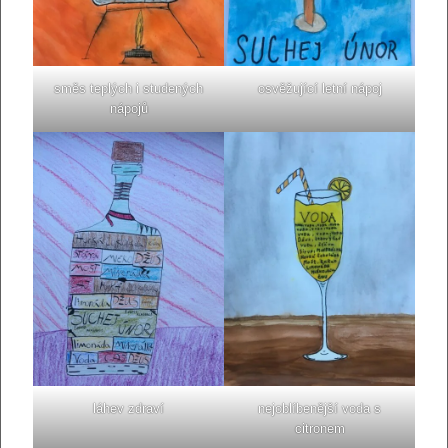
směs teplých i studených
osvěžující letní nápoj
nápojů
láhev zdraví
nejoblíbenější voda s
citronem