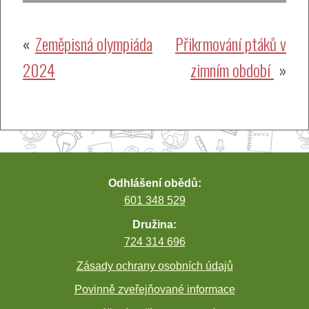
Navigace
Zeměpisná olympiáda
Přikrmování ptáků v
2024
zimním období
pro
příspěvek
Odhlášení obědů:
601 348 529
Družina:
724 314 696
Zásady ochrany osobních údajů
Povinně zveřejňované informace