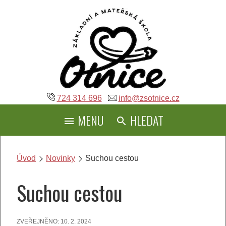
Přeskočit
na
obsah
724 314 696
info@zsotnice.cz
MENU
HLEDAT
Úvod
Novinky
Suchou cestou
Suchou cestou
ZVEŘEJNĚNO:
10. 2. 2024