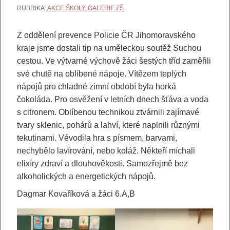
RUBRIKA:
AKCE ŠKOLY
,
GALERIE ZŠ
Z oddělení prevence Policie ČR Jihomoravského
kraje jsme dostali tip na uměleckou soutěž Suchou
cestou. Ve výtvarné výchově žáci šestých tříd zaměřili
své chutě na oblíbené nápoje. Vítězem teplých
nápojů pro chladné zimní období byla horká
čokoláda. Pro osvěžení v letních dnech šťáva a voda
s citronem. Oblíbenou technikou ztvárnili zajímavé
tvary sklenic, pohárů a lahví, které naplnili různými
tekutinami. Vévodila hra s písmem, barvami,
nechybělo lavírování, nebo koláž. Někteří míchali
elixíry zdraví a dlouhověkosti. Samozřejmě bez
alkoholických a energetických nápojů.
Dagmar Kovaříková a žáci 6.A,B