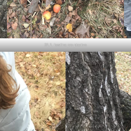
31.1. hostina pro ptactvo