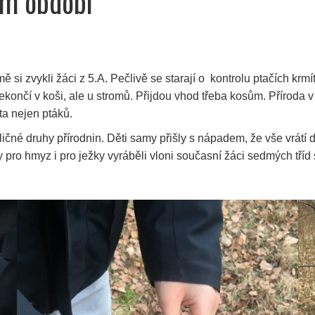
ím období
si zvykli žáci z 5.A. Pečlivě se starají o kontrolu ptačích krmí
ekončí v koši, ale u stromů. Přijdou vhod třeba kosům. Příroda
ta nejen ptáků.
ičné druhy přírodnin. Děti samy přišly s nápadem, že vše vrátí d
y pro hmyz i pro ježky vyráběli vloni současní žáci sedmých tř