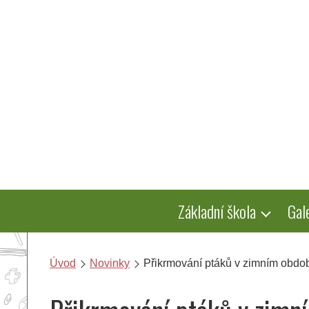
Přeskočit
na
obsah
Základní škola
Gal
Úvod
Novinky
Přikrmování ptáků v zimním obdo