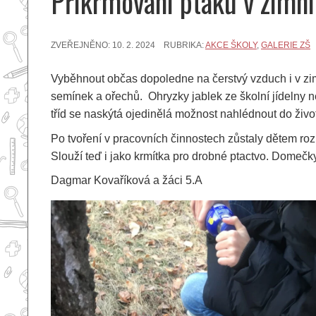
Přikrmování ptáků v zimn
ZVEŘEJNĚNO:
10. 2. 2024
RUBRIKA:
AKCE ŠKOLY
,
GALERIE ZŠ
Vyběhnout občas dopoledne na čerstvý vzduch i v zimě 
semínek a ořechů. Ohryzky jablek ze školní jídelny n
tříd se naskýtá ojedinělá možnost nahlédnout do živo
Po tvoření v pracovních činnostech zůstaly dětem rozl
Slouží teď i jako krmítka pro drobné ptactvo. Domečk
Dagmar Kovaříková a žáci 5.A