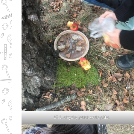
17.1. ohryzky jablek vedle pítka