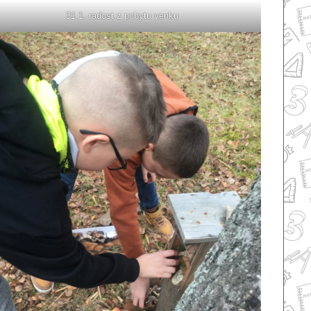
31.1. radost z pobytu venku