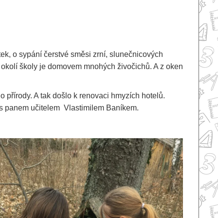
tek, o sypání čerstvé směsi zrní, slunečnicových
 v okolí školy je domovem mnohých živočichů. A z oken
o přírody. A tak došlo k renovaci hmyzích hotelů.
íd s panem učitelem Vlastimilem Baníkem.