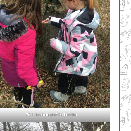
26.1. kontrola ptačího krmítka