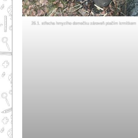
26.1. střecha hmyzího domečku zároveň ptačím krmítkem