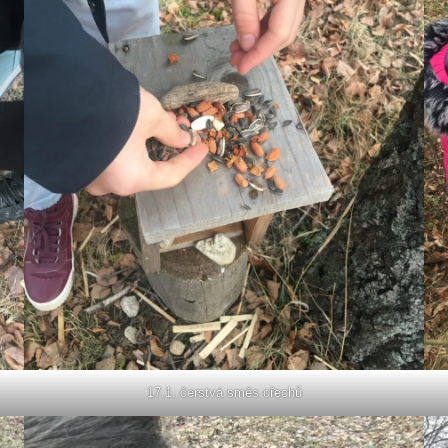
17.1. čerstvá směs ořechů