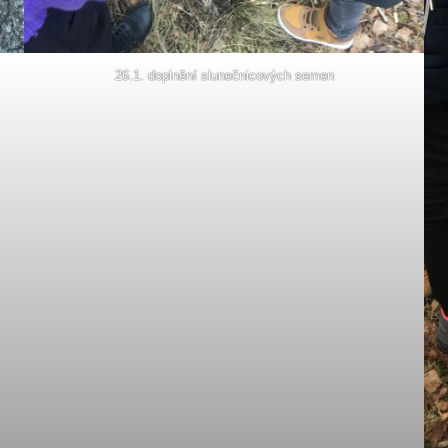
26.1. doplnění slunečnicových semen