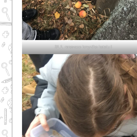
31.1. renovace hmyzího hotelu I