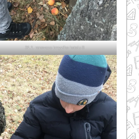
31.1. renovace hmyzího hotelu II