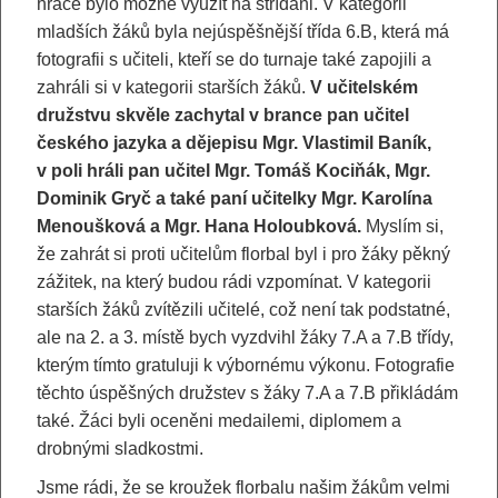
hráče bylo možné využít na střídáni. V kategorii
mladších žáků byla nejúspěšnější třída 6.B, která má
fotografii s učiteli, kteří se do turnaje také zapojili a
zahráli si v kategorii starších žáků.
V učitelském
družstvu skvěle zachytal v brance pan učitel
českého jazyka a dějepisu Mgr. Vlastimil Baník,
v poli hráli pan učitel Mgr. Tomáš Kociňák, Mgr.
Dominik Gryč a také paní učitelky Mgr. Karolína
Menoušková a Mgr. Hana Holoubková.
Myslím si,
že zahrát si proti učitelům florbal byl i pro žáky pěkný
zážitek, na který budou rádi vzpomínat. V kategorii
starších žáků zvítězili učitelé, což není tak podstatné,
ale na 2. a 3. místě bych vyzdvihl žáky 7.A a 7.B třídy,
kterým tímto gratuluji k výbornému výkonu. Fotografie
těchto úspěšných družstev s žáky 7.A a 7.B přikládám
také. Žáci byli oceněni medailemi, diplomem a
drobnými sladkostmi.
Jsme rádi, že se kroužek florbalu našim žákům velmi