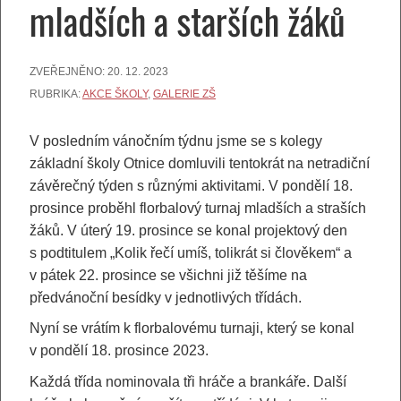
mladších a starších žáků
ZVEŘEJNĚNO:
20. 12. 2023
RUBRIKA:
AKCE ŠKOLY
,
GALERIE ZŠ
V posledním vánočním týdnu jsme se s kolegy
základní školy Otnice domluvili tentokrát na netradiční
závěrečný týden s různými aktivitami. V pondělí 18.
prosince proběhl florbalový turnaj mladších a straších
žáků. V úterý 19. prosince se konal projektový den
s podtitulem „Kolik řečí umíš, tolikrát si člověkem“ a
v pátek 22. prosince se všichni již těšíme na
předvánoční besídky v jednotlivých třídách.
Nyní se vrátím k florbalovému turnaji, který se konal
v pondělí 18. prosince 2023.
Každá třída nominovala tři hráče a brankáře. Další