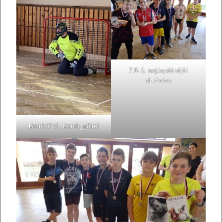
7.B 3. nejúspěšnější
družstvo
Brankář Vl. Baník_učitel