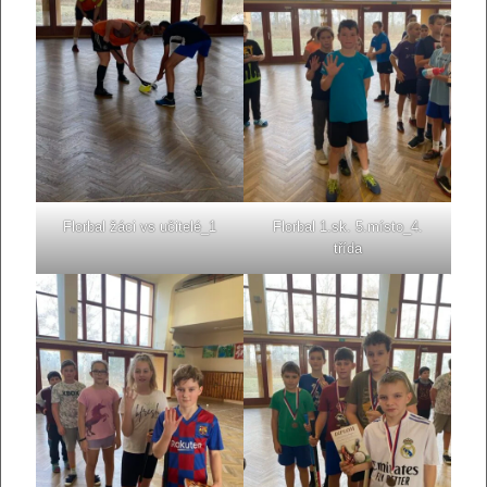
Florbal žáci vs učitelé_1
Florbal 1.sk. 5.místo_4.
třída