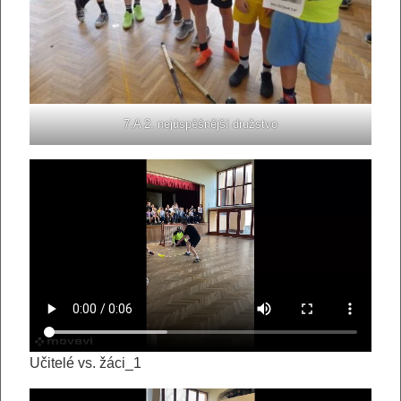
7.A 2. nejúspěšnější družstvo
Učitelé vs. žáci_1