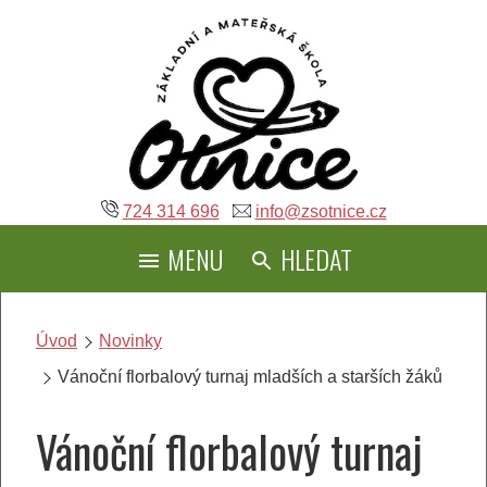
Přeskočit
na
obsah
724 314 696
info@zsotnice.cz
MENU
HLEDAT
Úvod
Novinky
Vánoční florbalový turnaj mladších a starších žáků
Vánoční florbalový turnaj