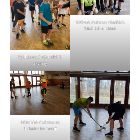
Vítězné družstvo mladších
žáků 6.B s učiteli
Vyhlašovaní výsledků 1.
skupiny
Učitelské družstvo na
florbalovém turnaji