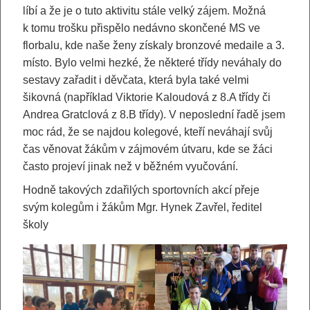
líbí a že je o tuto aktivitu stále velký zájem. Možná
k tomu trošku přispělo nedávno skončené MS ve
florbalu, kde naše ženy získaly bronzové medaile a 3.
místo. Bylo velmi hezké, že některé třídy neváhaly do
sestavy zařadit i děvčata, která byla také velmi
šikovná (například Viktorie Kaloudová z 8.A třídy či
Andrea Gratclová z 8.B třídy). V neposlední řadě jsem
moc rád, že se najdou kolegové, kteří neváhají svůj
čas věnovat žákům v zájmovém útvaru, kde se žáci
často projeví jinak než v běžném vyučování.
Hodně takových zdařilých sportovních akcí přeje
svým kolegům i žákům Mgr. Hynek Zavřel, ředitel
školy