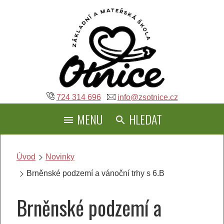
Přeskočit
na
obsah
724 314 696
info@zsotnice.cz
MENU
HLEDAT
Úvod
Novinky
Brněnské podzemí a vánoční trhy s 6.B
Brněnské podzemí a