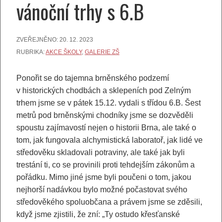
vánoční trhy s 6.B
ZVEŘEJNĚNO:
20. 12. 2023
RUBRIKA:
AKCE ŠKOLY
,
GALERIE ZŠ
Ponořit se do tajemna brněnského podzemí
v historických chodbách a sklepeních pod Zelným
trhem jsme se v pátek 15.12. vydali s třídou 6.B. Šest
metrů pod brněnskými chodníky jsme se dozvěděli
spoustu zajímavostí nejen o historii Brna, ale také o
tom, jak fungovala alchymistická laboratoř, jak lidé ve
středověku skladovali potraviny, ale také jak byli
trestání ti, co se provinili proti tehdejším zákonům a
pořádku. Mimo jiné jsme byli poučeni o tom, jakou
nejhorší nadávkou bylo možné počastovat svého
středověkého spoluobčana a právem jsme se zděsili,
když jsme zjistili, že zní: „Ty ostudo křesťanské