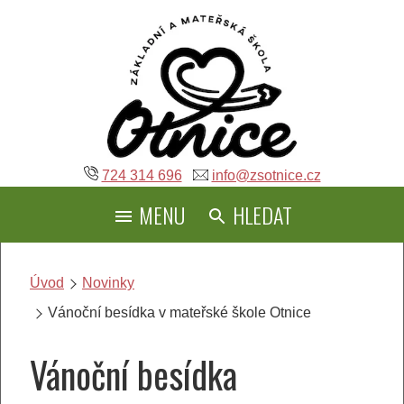
Přeskočit
na
obsah
724 314 696
info@zsotnice.cz
MENU
HLEDAT
Úvod
Novinky
Vánoční besídka v mateřské škole Otnice
Vánoční besídka