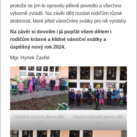
protože se jim to opravdu pěkně povedlo a všechno
výborně zvládli. Na závěr děti rozdali rodičům různé
drobnosti, které před vánočními svátky pro ně vyrobily.
Na závěr si dovolím i já popřát všem dětem i
rodičům krásné a klidné vánoční svátky a
úspěšný nový rok 2024.
Mgr. Hynek Zavřel
Vánoční kulturní pásmo dětí
Vánoční kulturní pásmo dětí
v MŠ 1
v MŠ 2