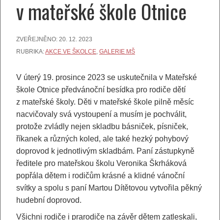
v mateřské škole Otnice
ZVEŘEJNĚNO:
20. 12. 2023
RUBRIKA:
AKCE VE ŠKOLCE
,
GALERIE MŠ
V úterý 19. prosince 2023 se uskutečnila v Mateřské
škole Otnice předvánoční besídka pro rodiče dětí
z mateřské školy. Děti v mateřské škole pilně měsíc
nacvičovaly svá vystoupení a musím je pochválit,
protože zvládly nejen skladbu básniček, písniček,
říkanek a různých koled, ale také hezký pohybový
doprovod k jednotlivým skladbám. Paní zástupkyně
ředitele pro mateřskou školu Veronika Škrháková
popřála dětem i rodičům krásné a klidné vánoční
svítky a spolu s paní Martou Dítětovou vytvořila pěkný
hudební doprovod.
Všichni rodiče i prarodiče na závěr dětem zatleskali,