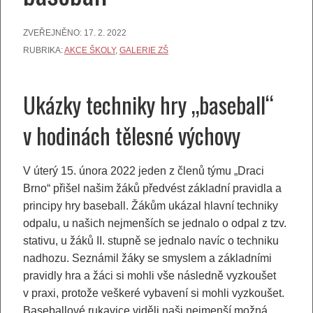
ZVEŘEJNĚNO:
17. 2. 2022
RUBRIKA:
AKCE ŠKOLY
,
GALERIE ZŠ
Ukázky techniky hry „baseball“
v hodinách tělesné výchovy
V úterý 15. února 2022 jeden z členů týmu „Draci
Brno“ přišel našim žáků předvést základní pravidla a
principy hry baseball. Žákům ukázal hlavní techniky
odpalu, u našich nejmenších se jednalo o odpal z tzv.
stativu, u žáků II. stupně se jednalo navíc o techniku
nadhozu. Seznámil žáky se smyslem a základními
pravidly hra a žáci si mohli vše následně vyzkoušet
v praxi, protože veškeré vybavení si mohli vyzkoušet.
Baseballové rukavice viděli naši nejmenší možná