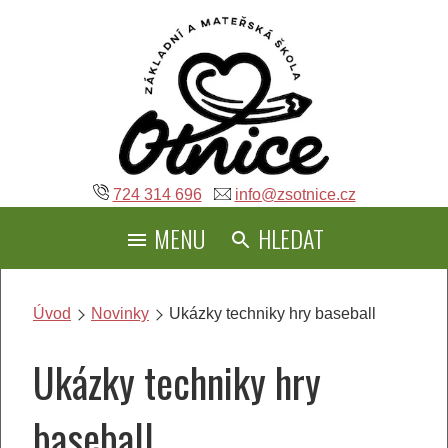
Přeskočit
na
obsah
724 314 696
info@zsotnice.cz
MENU
HLEDAT
Úvod
Novinky
Ukázky techniky hry baseball
Ukázky techniky hry
baseball