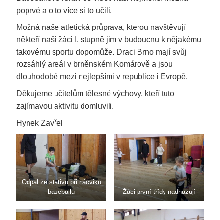
poprvé a o to více si to učili.
Možná naše atletická průprava, kterou navštěvují
někteří naší žáci I. stupně jim v budoucnu k nějakému
takovému sportu dopomůže. Draci Brno mají svůj
rozsáhlý areál v brněnském Komárově a jsou
dlouhodobě mezi nejlepšími v republice i Evropě.
Děkujeme učitelům tělesné výchovy, kteří tuto
zajímavou aktivitu domluvili.
Hynek Zavřel
Odpal ze stativu při nácviku
baseballu
Žáci první třídy nadhazují