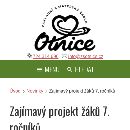
Přeskočit
na
obsah
724 314 696
info@zsotnice.cz
MENU
HLEDAT
Úvod
Novinky
Zajímavý projekt žáků 7. ročníků
Zajímavý projekt žáků 7.
ročníků