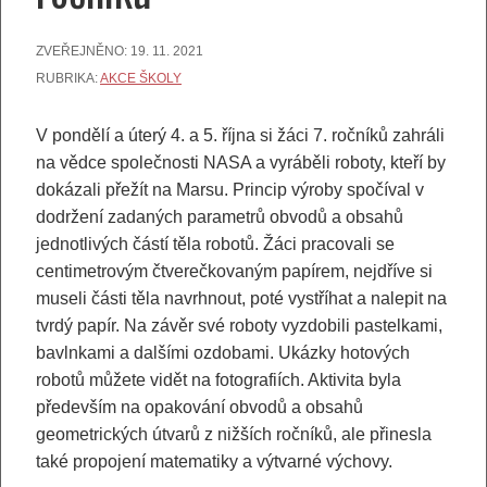
ZVEŘEJNĚNO:
19. 11. 2021
RUBRIKA:
AKCE ŠKOLY
V pondělí a úterý 4. a 5. října si žáci 7. ročníků zahráli
na vědce společnosti NASA a vyráběli roboty, kteří by
dokázali přežít na Marsu. Princip výroby spočíval v
dodržení zadaných parametrů obvodů a obsahů
jednotlivých částí těla robotů. Žáci pracovali se
centimetrovým čtverečkovaným papírem, nejdříve si
museli části těla navrhnout, poté vystříhat a nalepit na
tvrdý papír. Na závěr své roboty vyzdobili pastelkami,
bavlnkami a dalšími ozdobami. Ukázky hotových
robotů můžete vidět na fotografiích. Aktivita byla
především na opakování obvodů a obsahů
geometrických útvarů z nižších ročníků, ale přinesla
také propojení matematiky a výtvarné výchovy.