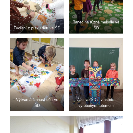
Tanec na různé melodie ve
Tvoření z písku dětí ve ŠD
ŠD
Výtvarná činnost dětí ve
Žáci ve ŠD s vlastním
ŠD
vyrobeným totemem