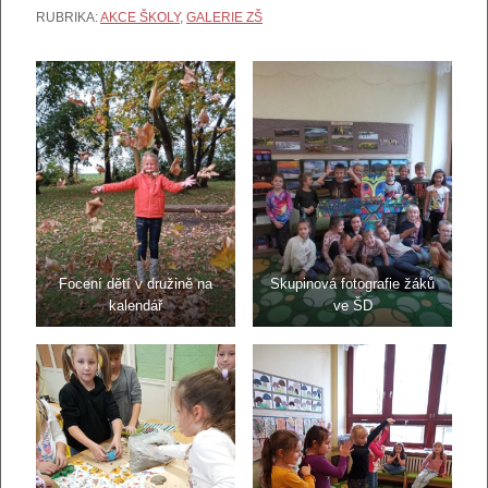
RUBRIKA:
AKCE ŠKOLY
,
GALERIE ZŠ
Focení dětí v družině na
Skupinová fotografie žáků
kalendář
ve ŠD