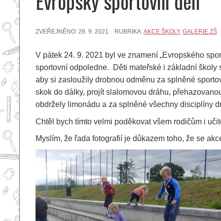
Evropský sportovní den
ZVEŘEJNĚNO:
28. 9. 2021
RUBRIKA:
AKCE ŠKOLY
,
GALERIE ZŠ
V pátek 24. 9. 2021 byl ve znamení „Evropského spor
sportovní odpoledne. Děti mateřské i základní školy si 
aby si zasloužily drobnou odměnu za splněné sportovn
skok do dálky, projít slalomovou dráhu, přehazovanou
obdržely limonádu a za splněné všechny disciplíny
Chtěl bych tímto velmi poděkovat všem rodičům i učit
Myslím, že řada fotografií je důkazem toho, že se akc