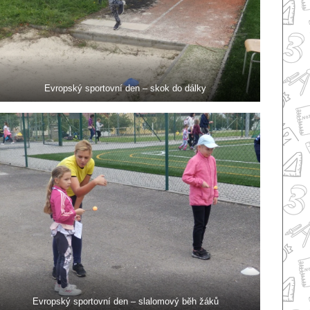
Evropský sportovní den – skok do dálky
Evropský sportovní den – slalomový běh žáků