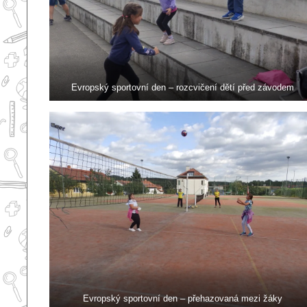
Evropský sportovní den – rozcvičení dětí před závodem
Evropský sportovní den – přehazovaná mezi žáky