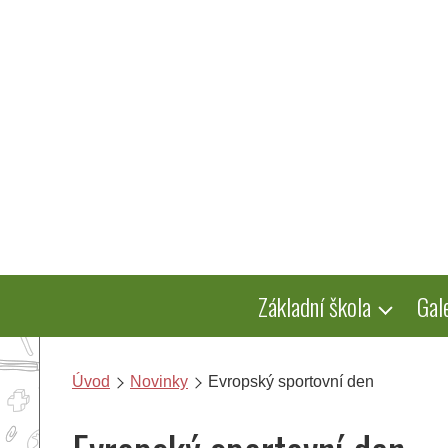
Přeskočit
na
obsah
Základní škola
Gal
Úvod
Novinky
Evropský sportovní den