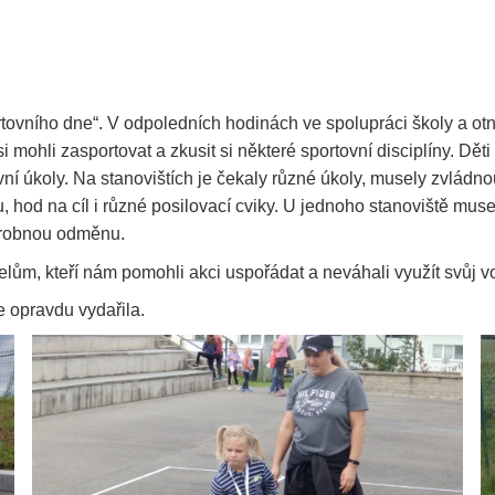
tovního dne“. V odpoledních hodinách ve spolupráci školy a otn
mohli zasportovat a zkusit si některé sportovní disciplíny. Děti 
í úkoly. Na stanovištích je čekaly různé úkoly, musely zvládno
, hod na cíl i různé posilovací cviky. U jednoho stanoviště mus
 drobnou odměnu.
elům, kteří nám pomohli akci uspořádat a neváhali využít svůj v
e opravdu vydařila.