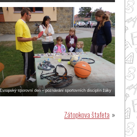
Evropský sporovní den – poznávání sportovních disciplín žáky
Zátopkova štafeta