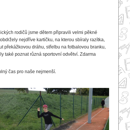
ických rodičů jsme dětem připravili velmi pěkné
obdržely nejdříve kartičku, na kterou sbíraly razítka,
ut překážkovou dráhu, střelbu na fotbalovou branku,
ely také poznat různá sportovní odvětví. Zdarma
olný čas pro naše nejmenší.