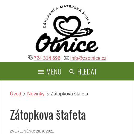
Přeskočit
na
obsah
724 314 696
info@zsotnice.cz
MENU
HLEDAT
Úvod
Novinky
Zátopkova štafeta
Zátopkova štafeta
ZVEŘEJNĚNO:
28. 9. 2021