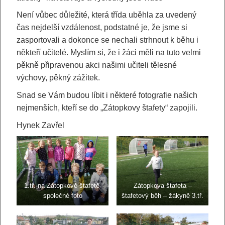
Není vůbec důležité, která třída uběhla za uvedený
čas nejdelší vzdálenost, podstatné je, že jsme si
zasportovali a dokonce se nechali strhnout k běhu i
někteří učitelé. Myslím si, že i žáci měli na tuto velmi
pěkně připravenou akci našimi učiteli tělesné
výchovy, pěkný zážitek.
Snad se Vám budou líbit i některé fotografie našich
nejmenších, kteří se do „Zátopkovy štafety“ zapojili.
Hynek Zavřel
1.tř.-na Zátopkově štafetě-
Zátopkova štafeta –
společné foto
štafetový běh – žákyně 3.tř.