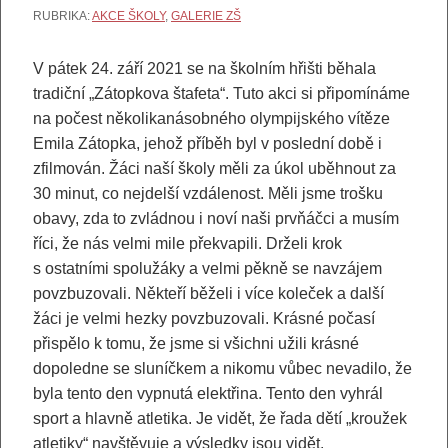
RUBRIKA:
AKCE ŠKOLY
,
GALERIE ZŠ
V pátek 24. září 2021 se na školním hřišti běhala
tradiční „Zátopkova štafeta“. Tuto akci si připomínáme
na počest několikanásobného olympijského vítěze
Emila Zátopka, jehož příběh byl v poslední době i
zfilmován. Žáci naší školy měli za úkol uběhnout za
30 minut, co nejdelší vzdálenost. Měli jsme trošku
obavy, zda to zvládnou i noví naši prvňáčci a musím
říci, že nás velmi mile překvapili. Drželi krok
s ostatními spolužáky a velmi pěkně se navzájem
povzbuzovali. Někteří běželi i více koleček a další
žáci je velmi hezky povzbuzovali. Krásné počasí
přispělo k tomu, že jsme si všichni užili krásné
dopoledne se sluníčkem a nikomu vůbec nevadilo, že
byla tento den vypnutá elektřina. Tento den vyhrál
sport a hlavně atletika. Je vidět, že řada dětí „kroužek
atletiky“ navštěvuje a výsledky jsou vidět.