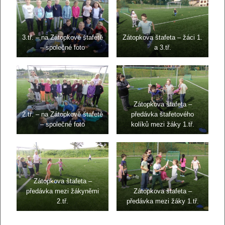
3.tř. – na Zátopkově štafetě
Zátopkova štafeta – žáci 1.
– společné foto
a 3.tř.
Zátopkova štafeta –
2.tř. – na Zátopkově štafetě
předávka štafetového
– společné foto
kolíků mezi žáky 1.tř.
Zátopkova štafeta –
předávka mezi žákyněmi
Zátopkova štafeta –
2.tř.
předávka mezi žáky 1.tř.