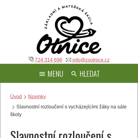
Přeskočit
na
obsah
724 314 696
info@zsotnice.cz
MENU
HLEDAT
Úvod
Novinky
Slavnostní rozloučení s vycházejícími žáky na sále
školy
Slavnostní rozloučení s