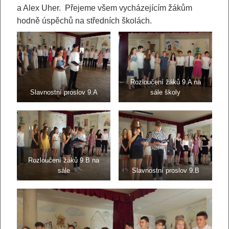
a Alex Uher. Přejeme všem vycházejícím žákům
hodně úspěchů na středních školách.
Rozloučení žáků 9.A na
Slavnostní proslov 9.A
sále školy
Rozloučení žáků 9.B na
sále
Slavnostní proslov 9.B