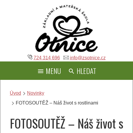
Přeskočit
na
obsah
724 314 696
info@zsotnice.cz
MENU
HLEDAT
Úvod
Novinky
FOTOSOUTĚŽ – Náš život s rostlinami
FOTOSOUTĚŽ – Náš život s