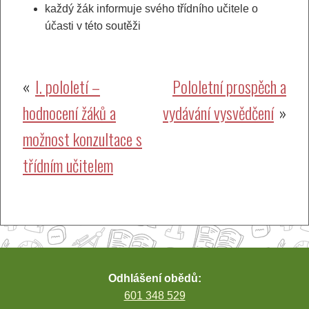
každý žák informuje svého třídního učitele o
účasti v této soutěži
Navigace
I. pololetí –
Pololetní prospěch a
hodnocení žáků a
vydávání vysvědčení
pro
možnost konzultace s
příspěvek
třídním učitelem
Odhlášení obědů:
601 348 529