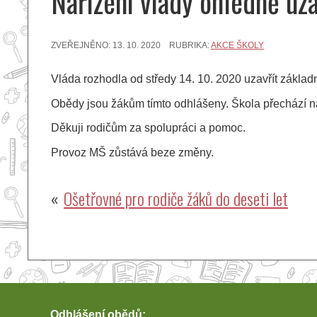
Nařízení vlády ohledně uza
ZVEŘEJNĚNO:
13. 10. 2020
RUBRIKA:
AKCE ŠKOLY
Vláda rozhodla od středy 14. 10. 2020 uzavřít základ
Obědy jsou žákům tímto odhlášeny. Škola přechází na
Děkuji rodičům za spolupráci a pomoc.
Provoz MŠ zůstává beze změny.
Navigace
Ošetřovné pro rodiče žáků do deseti let
pro
příspěvek
Odhlášení obědů: