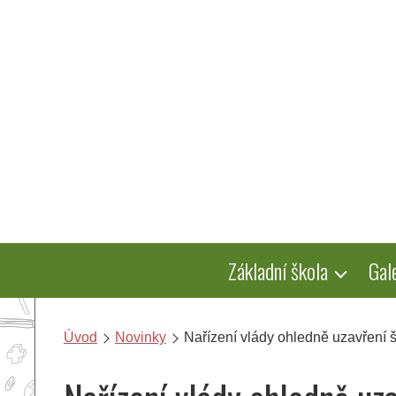
Přeskočit
na
obsah
Základní škola
Gal
Úvod
Novinky
Nařízení vlády ohledně uzavření š