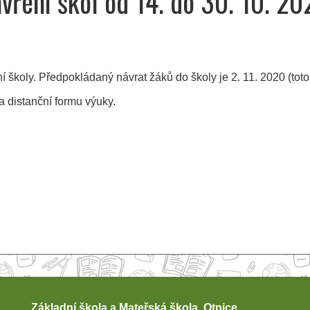
vření škol od 14. do 30. 10. 2
ní školy. Předpokládaný návrat žáků do školy je 2. 11. 2020 (tot
 distanční formu výuky.
Základní škola a Mateřská škola, Otnice,