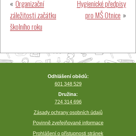
Navigace
Organizační
Hygienické předpisy
záležitosti začátku
pro MŠ Otnice
pro
školního roku
příspěvek
Odhlášení obědů:
601 348 529
Družina:
724 314 696
Zásady ochrany osobních údajů
Povinně zveřejňované informace
Prohlášení o přístupnosti stránek