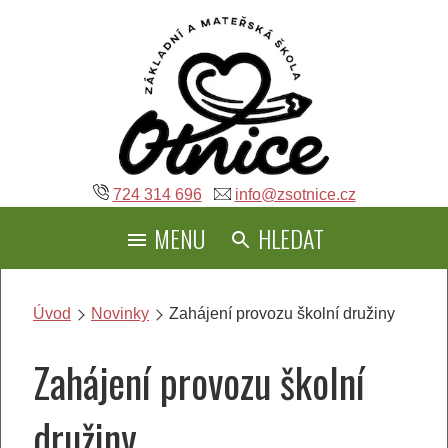
Přeskočit
na
obsah
724 314 696
info@zsotnice.cz
MENU
HLEDAT
Úvod
Novinky
Zahájení provozu školní družiny
Zahájení provozu školní
družiny