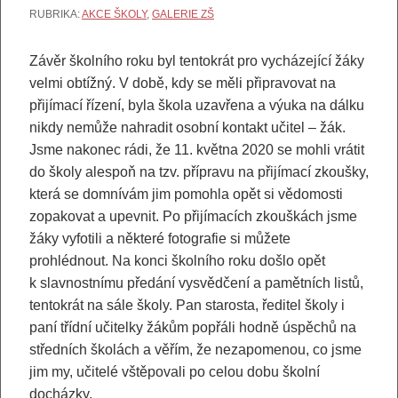
RUBRIKA:
AKCE ŠKOLY
,
GALERIE ZŠ
Závěr školního roku byl tentokrát pro vycházející žáky
velmi obtížný. V době, kdy se měli připravovat na
přijímací řízení, byla škola uzavřena a výuka na dálku
nikdy nemůže nahradit osobní kontakt učitel – žák.
Jsme nakonec rádi, že 11. května 2020 se mohli vrátit
do školy alespoň na tzv. přípravu na přijímací zkoušky,
která se domnívám jim pomohla opět si vědomosti
zopakovat a upevnit. Po přijímacích zkouškách jsme
žáky vyfotili a některé fotografie si můžete
prohlédnout. Na konci školního roku došlo opět
k slavnostnímu předání vysvědčení a pamětních listů,
tentokrát na sále školy. Pan starosta, ředitel školy i
paní třídní učitelky žákům popřáli hodně úspěchů na
středních školách a věřím, že nezapomenou, co jsme
jim my, učitelé vštěpovali po celou dobu školní
docházky.