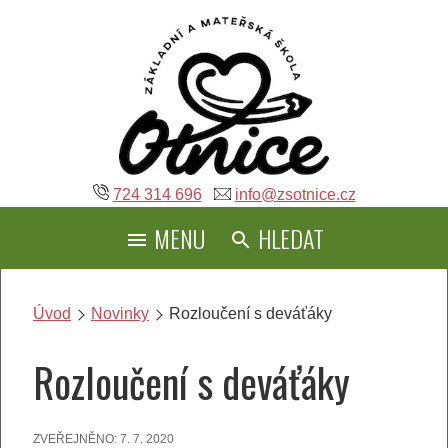
Přeskočit
na
obsah
724 314 696
info@zsotnice.cz
MENU
HLEDAT
Úvod
Novinky
Rozloučení s deváťáky
Rozloučení s deváťáky
ZVEŘEJNĚNO:
7. 7. 2020