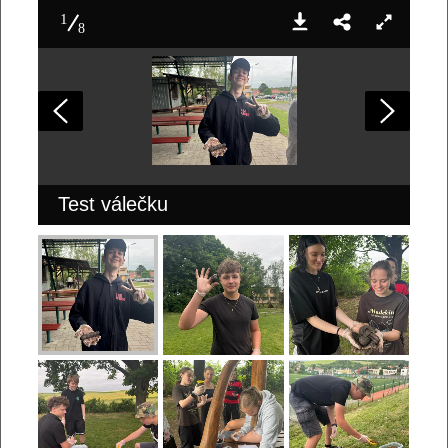
1
8
Test válečku