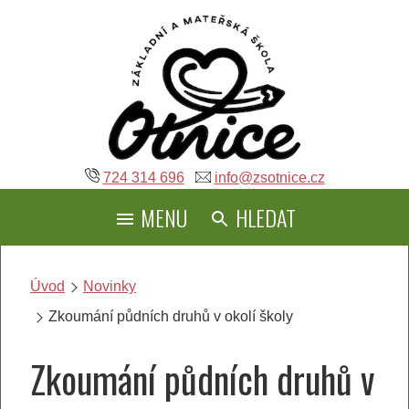
Přeskočit
na
obsah
724 314 696
info@zsotnice.cz
MENU
HLEDAT
Úvod
Novinky
Zkoumání půdních druhů v okolí školy
Zkoumání půdních druhů v