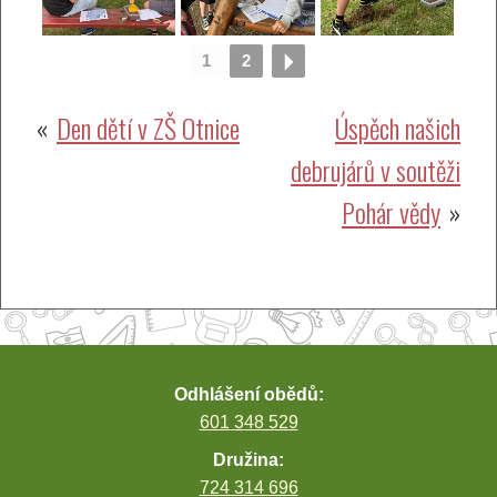
1
2
Navigace
Den dětí v ZŠ Otnice
Úspěch našich
debrujárů v soutěži
pro
Pohár vědy
příspěvek
Odhlášení obědů:
601 348 529
Družina:
724 314 696