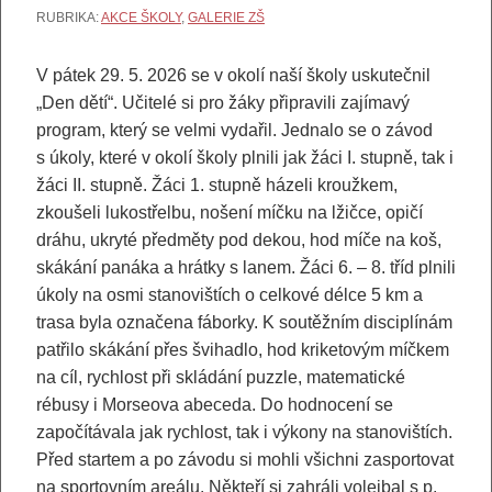
RUBRIKA:
AKCE ŠKOLY
,
GALERIE ZŠ
V pátek 29. 5. 2026 se v okolí naší školy uskutečnil
„Den dětí“. Učitelé si pro žáky připravili zajímavý
program, který se velmi vydařil. Jednalo se o závod
s úkoly, které v okolí školy plnili jak žáci I. stupně, tak i
žáci II. stupně. Žáci 1. stupně házeli kroužkem,
zkoušeli lukostřelbu, nošení míčku na lžičce, opičí
dráhu, ukryté předměty pod dekou, hod míče na koš,
skákání panáka a hrátky s lanem. Žáci 6. – 8. tříd plnili
úkoly na osmi stanovištích o celkové délce 5 km a
trasa byla označena fáborky. K soutěžním disciplínám
patřilo skákání přes švihadlo, hod kriketovým míčkem
na cíl, rychlost při skládání puzzle, matematické
rébusy i Morseova abeceda. Do hodnocení se
započítávala jak rychlost, tak i výkony na stanovištích.
Před startem a po závodu si mohli všichni zasportovat
na sportovním areálu. Někteří si zahráli volejbal s p.