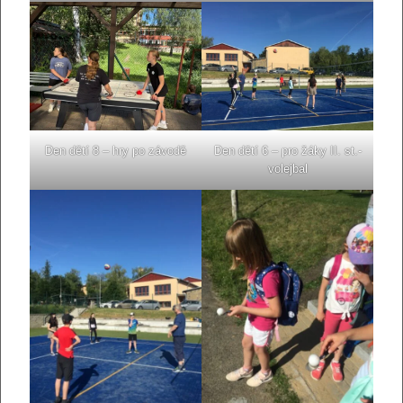
Den dětí 8 – hry po závodě
Den dětí 6 – pro žáky II. st.-
volejbal