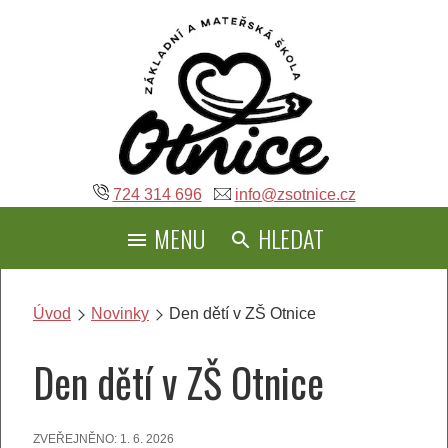
Přeskočit
na
obsah
724 314 696
info@zsotnice.cz
MENU
HLEDAT
Úvod
Novinky
Den dětí v ZŠ Otnice
Den dětí v ZŠ Otnice
ZVEŘEJNĚNO:
1. 6. 2026