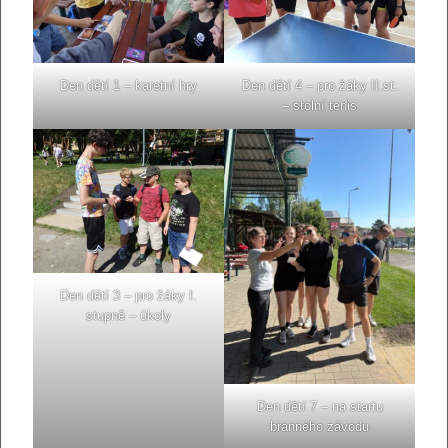
Den dětí 1 – karetní hry
Den dětí 4 – pro žáky II.st.
– stolní tenis
Den dětí 3 – pro žáky I.
stupně – úkoly
Den dětí 7 – na startu
branného závodu