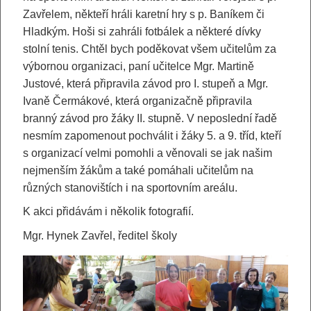
Zavřelem, někteří hráli karetní hry s p. Baníkem či
Hladkým. Hoši si zahráli fotbálek a některé dívky
stolní tenis. Chtěl bych poděkovat všem učitelům za
výbornou organizaci, paní učitelce Mgr. Martině
Justové, která připravila závod pro I. stupeň a Mgr.
Ivaně Čermákové, která organizačně připravila
branný závod pro žáky II. stupně. V neposlední řadě
nesmím zapomenout pochválit i žáky 5. a 9. tříd, kteří
s organizací velmi pomohli a věnovali se jak našim
nejmenším žákům a také pomáhali učitelům na
různých stanovištích i na sportovním areálu.
K akci přidávám i několik fotografií.
Mgr. Hynek Zavřel, ředitel školy