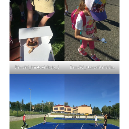
Děn dětí_hmatové úkoly_1
Den dětí_stanoviště lžička