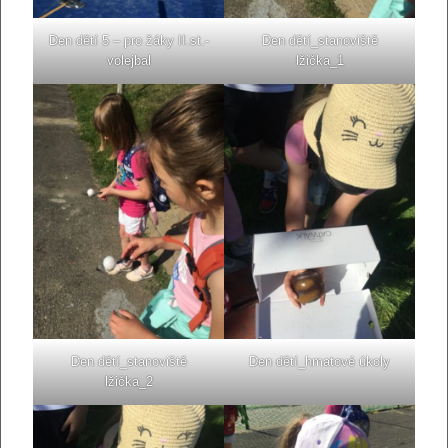
Den dětí 5 – pro žáky II.st.-
Den dětí_stanoviště
volejbal
lžička_1
Den dětí_stanoviště
Den dětí_hmatové úkoly
lžička_2