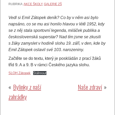
RUBRIKA:
AKCE ŠKOLY
,
GALERIE ZŠ
Vedl si Emil Zátopek deník? Co by v něm asi bylo
napsáno, co se mu asi honilo hlavou v létě 1952, kdy
se z něj stala sportovní legenda, miláček publika a
československá superstar? Nad tím jsme se zkusili
s žáky zamyslet v hodině slohu 19. září, v den, kde by
Emil Zátopek oslavil své 103. narozeniny.
Začtěte se do textu, který je poskládán z prací žáků
tříd 9. A a 9. B v rámci Českého jazyka slohu.
SLOH Zátopek
Stáhnout
Navigace
Bylinky z naší
Naše zdraví
zahrádky
pro
příspěvek