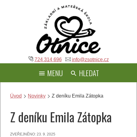
Přeskočit
na
obsah
724 314 696
info@zsotnice.cz
MENU
HLEDAT
Úvod
Novinky
Z deníku Emila Zátopka
Z deníku Emila Zátopka
ZVEŘEJNĚNO:
23. 9. 2025