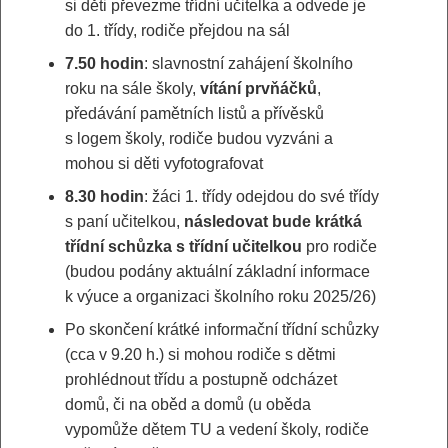
si děti převezme třídní učitelka a odvede je
do 1. třídy, rodiče přejdou na sál
7.50 hodin
: slavnostní zahájení školního
roku na sále školy,
vítání prvňáčků
,
předávání pamětních listů a přívěsků
s logem školy, rodiče budou vyzváni a
mohou si děti vyfotografovat
8.30 hodin
: žáci 1. třídy odejdou do své třídy
s paní učitelkou,
následovat bude krátká
třídní schůzka s třídní učitelkou
pro rodiče
(budou podány aktuální základní informace
k výuce a organizaci školního roku 2025/26)
Po skončení krátké informační třídní schůzky
(cca v 9.20 h.) si mohou rodiče s dětmi
prohlédnout třídu a postupně odcházet
domů, či na oběd a domů (u oběda
vypomůže dětem TU a vedení školy, rodiče