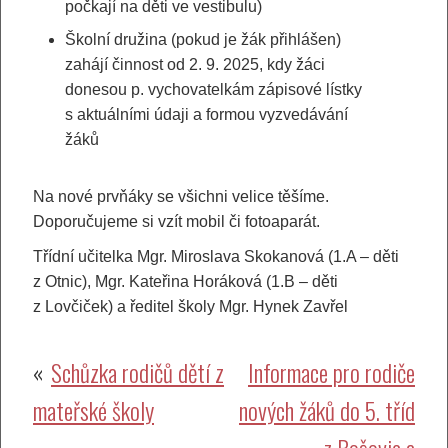
počkají na děti ve vestibulu)
Školní družina (pokud je žák přihlášen)
zahájí činnost od 2. 9. 2025, kdy žáci
donesou p. vychovatelkám zápisové lístky
s aktuálními údaji a formou vyzvedávání
žáků
Na nové prvňáky se všichni velice těšíme.
Doporučujeme si vzít mobil či fotoaparát.
Třídní učitelka Mgr. Miroslava Skokanová (1.A – děti
z Otnic), Mgr. Kateřina Horáková (1.B – děti
z Lovčiček) a ředitel školy Mgr. Hynek Zavřel
Navigace
Schůzka rodičů dětí z
Informace pro rodiče
mateřské školy
nových žáků do 5. tříd
pro
z Bošovic a