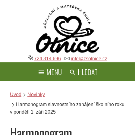
Přeskočit
na
obsah
724 314 696
info@zsotnice.cz
MENU
HLEDAT
Úvod
Novinky
Harmonogram slavnostního zahájení školního roku
v pondělí 1. září 2025
Harmonogram