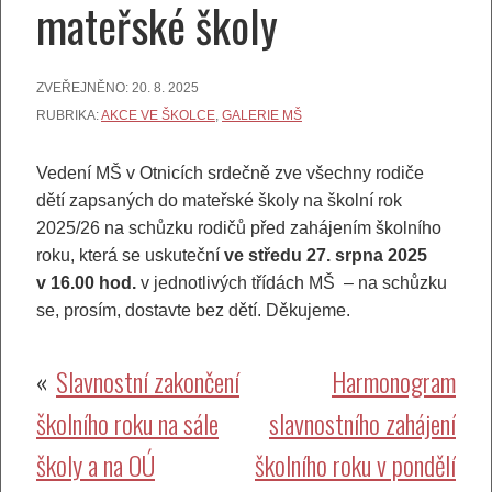
mateřské školy
ZVEŘEJNĚNO:
20. 8. 2025
RUBRIKA:
AKCE VE ŠKOLCE
,
GALERIE MŠ
Vedení MŠ v Otnicích srdečně zve všechny rodiče
dětí zapsaných do mateřské školy na školní rok
2025/26 na schůzku rodičů před zahájením školního
roku, která se uskuteční
ve středu
27. srpna 2025
v 16.00 hod.
v jednotlivých třídách MŠ – na schůzku
se, prosím, dostavte bez dětí. Děkujeme.
Navigace
Slavnostní zakončení
Harmonogram
školního roku na sále
slavnostního zahájení
pro
školy a na OÚ
školního roku v pondělí
příspěvek