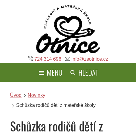
Přeskočit
na
obsah
724 314 696
info@zsotnice.cz
MENU
HLEDAT
Úvod
Novinky
Schůzka rodičů dětí z mateřské školy
Schůzka rodičů dětí z