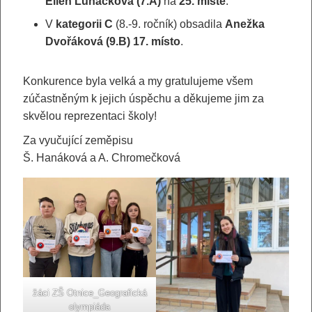
Ellen Luňáčková (7.A)
na
25. místě
.
V
kategorii C
(8.-9. ročník) obsadila
Anežka
Dvořáková (9.B) 17. místo
.
Konkurence byla velká a my gratulujeme všem
zúčastněným k jejich úspěchu a děkujeme jim za
skvělou reprezentaci školy!
Za vyučující zeměpisu
Š. Hanáková a A. Chromečková
žáci ZŠ Otnice_Geografická
olympiáda