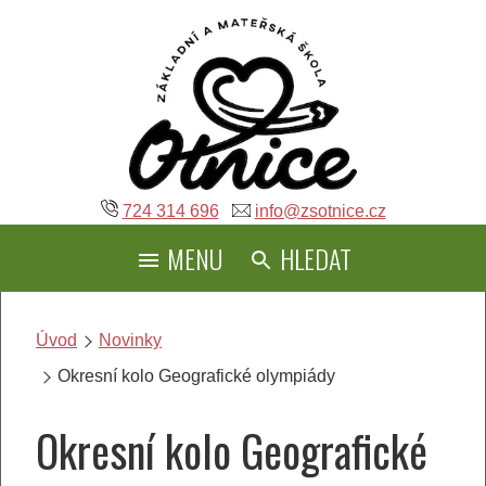
Přeskočit
na
obsah
724 314 696
info@zsotnice.cz
MENU
HLEDAT
Úvod
Novinky
Okresní kolo Geografické olympiády
Okresní kolo Geografické