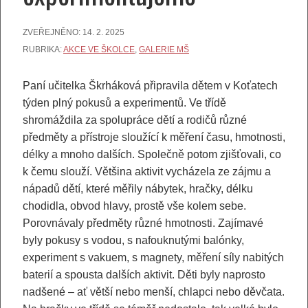
ZVEŘEJNĚNO:
14. 2. 2025
RUBRIKA:
AKCE VE ŠKOLCE
,
GALERIE MŠ
Paní učitelka Škrháková připravila dětem v Koťatech
týden plný pokusů a experimentů. Ve třídě
shromáždila za spolupráce dětí a rodičů různé
předměty a přístroje sloužící k měření času, hmotnosti,
délky a mnoho dalších. Společně potom zjišťovali, co
k čemu slouží. Většina aktivit vycházela ze zájmu a
nápadů dětí, které měřily nábytek, hračky, délku
chodidla, obvod hlavy, prostě vše kolem sebe.
Porovnávaly předměty různé hmotnosti. Zajímavé
byly pokusy s vodou, s nafouknutými balónky,
experiment s vakuem, s magnety, měření síly nabitých
baterií a spousta dalších aktivit. Děti byly naprosto
nadšené – ať větší nebo menší, chlapci nebo děvčata.