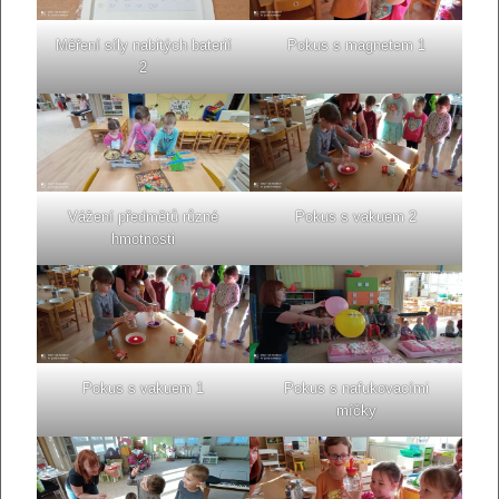
Měření síly nabitých baterií
Pokus s magnetem 1
2
Vážení předmětů různé
Pokus s vakuem 2
hmotnosti
Pokus s vakuem 1
Pokus s nafukovacími
míčky