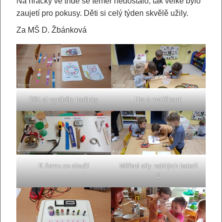
Na hračky ve třídě se téměř nedostalo, tak velké bylo
zaujetí pro pokusy. Děti si celý týden skvělě užily.
Za MŠ D. Žbánková
Děti si vyráběly hodinky
Hra s matičkami
K čemu co slouží
Měření síly nabitých baterií
1