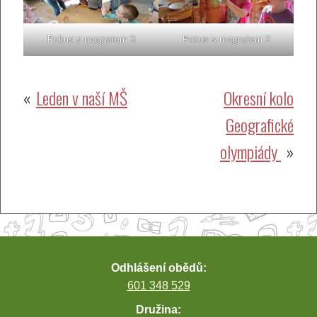
Pokus s magnetem 3
Pokus s magnetem 2
Navigace
Leden v naší MŠ
Okresní kolo
Geografické
pro
olympiády
příspěvek
Odhlášení obědů:
601 348 529
Družina: