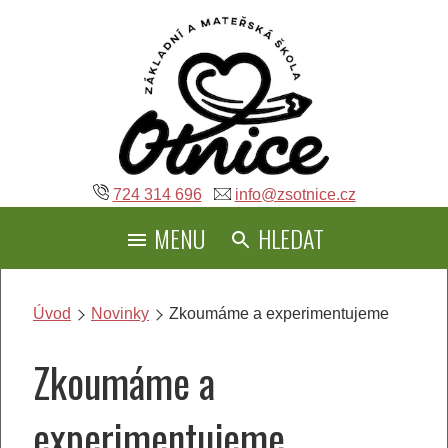
Přeskočit
na
obsah
724 314 696
info@zsotnice.cz
MENU
HLEDAT
Úvod
Novinky
Zkoumáme a experimentujeme
Zkoumáme a
experimentujeme