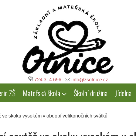
724 314 696
info@zsotnice.cz
erie ZŠ
Mateřská škola
Školní družina
Jídelna
ěž ve skoku vysokém v období velikonočních svátků