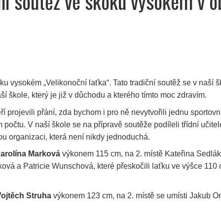
ční soutěž ve skoku vysokém v o
ku vysokém „Velikonoční laťka“. Tato tradiční soutěž se v naší 
í škole, který je již v důchodu a kterého tímto moc zdravím.
eří projevili přání, zda bychom i pro ně nevytvořili jednu sporto
m počtu. V naší škole se na přípravě soutěže podíleli třídní učit
ou organizaci, která není nikdy jednoduchá.
 Karolína Marková
výkonem 115 cm, na 2. místě Kateřina Sedláko
á a Patricie Wunschová, které přeskočili laťku ve výšce 110 cm
 Vojtěch Struha
výkonem 123 cm, na 2. místě se umísti Jakub On