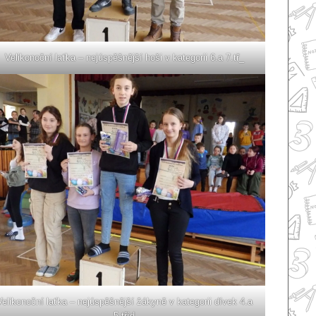
Velikonoční laťka – nejúspěšnější hoši v kategorii 6.a 7.tř_
Velikonoční laťka – nejúspěšnější žákyně v kategorii dívek 4.a
5.tříd