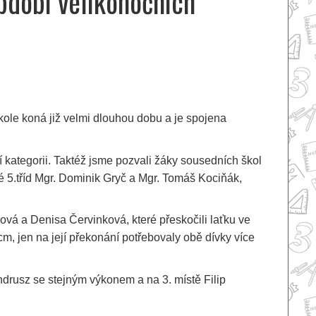
bdobí velikonočních
škole koná již velmi dlouhou dobu a je spojena
vní kategorii. Taktéž jsme pozvali žáky sousedních škol
elé 5.tříd Mgr. Dominik Gryč a Mgr. Tomáš Kociňák,
vá a Denisa Červinková, které přeskočili laťku ve
, jen na její překonání potřebovaly obě dívky více
drusz se stejným výkonem a na 3. místě Filip