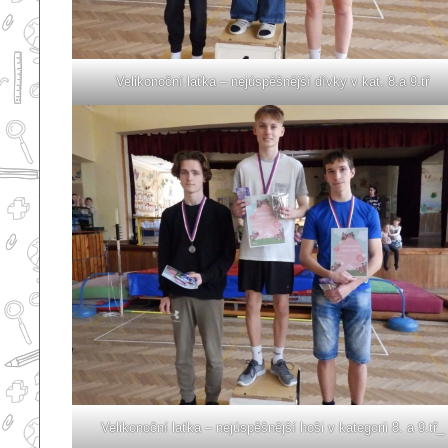
Velikonoční laťka – nejúspěšnější dívky v kat. 8.a 9.tř
Velikonoční laťka – nejúspěšnější hoši v kategorii 8. a 9.tř_