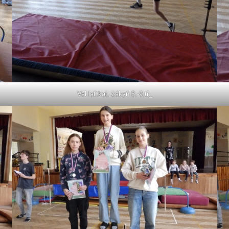
Vel.lať.kat. žákyň 8.-9.tř_