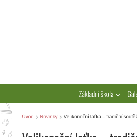
Přeskočit
na
obsah
Základní škola
Gal
Úvod
Novinky
Velikonoční laťka – tradiční sout