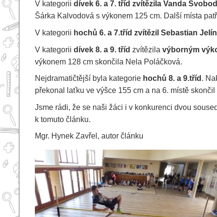
V kategorii
dívek
6. a 7. tříd zvítězila Vanda Svobo
Šárka Kalvodová s výkonem 125 cm. Další místa patř
V kategorii
hochů 6. a 7.tříd zvítězil Sebastian Jelí
V kategorii
dívek 8. a 9. tříd
zvítězila
výborným výk
výkonem 128 cm skončila Nela Poláčková.
Nejdramatičtější byla kategorie
hochů 8. a 9.tříd
. Na
překonal laťku ve výšce 155 cm a na 6. místě skonči
Jsme rádi, že se naši žáci i v konkurenci dvou sousedn
k tomuto článku.
Mgr. Hynek Zavřel, autor článku