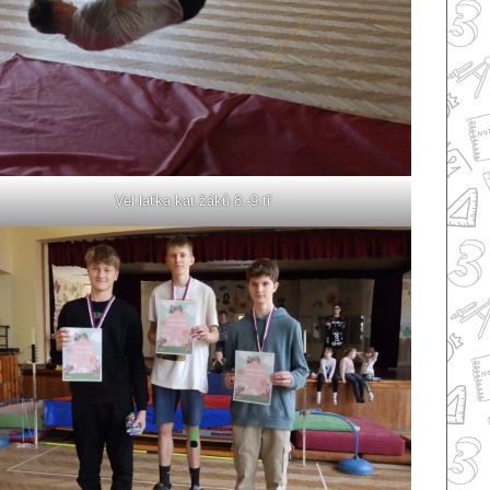
Vel.laťka kat.žáků 8.-9.tř