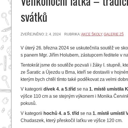
Velikonoční laťka – tradi
svátků
ZVEŘEJNĚNO:
2. 4. 2024
RUBRIKA:
AKCE ŠKOLY
,
GALERIE ZŠ
V úterý 26. března 2024 se uskutečnila soutěž ve sko
s panem Mgr. Jiřím Holubem, zástupcem ředitele v naš
Tentokrát jsme do soutěže pozvali i žáky I. stupně, kt
ze Šaratic a Újezdu u Brna, kteří se dostavili v hojné
kterým bych chtěl tímto také poděkovat za velmi dobr
V kategorii
dívek 4. a 5.tříd
se na
1. místě umístila
výšce 110 cm a se stejným výkonem i Monika Červinkov
pokusů.
V kategorii
hochů
4. a 5. tříd
se na
1. místě umístil
Chudaszek, který přeskočil laťku ve výšce 120 cm.