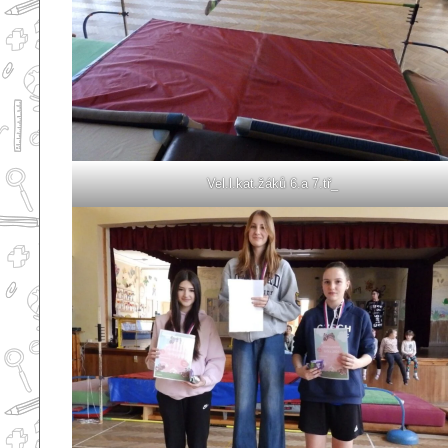
Vel.l.kat.žáků 6.a 7.tř_