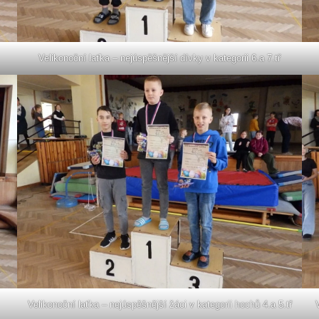
Velikonoční laťka – nejúspěšnější dívky v kategorii 6.a 7.tř
Velikonoční laťka – nejúspěšnější žáci v kategorii hochů 4.a 5.tř