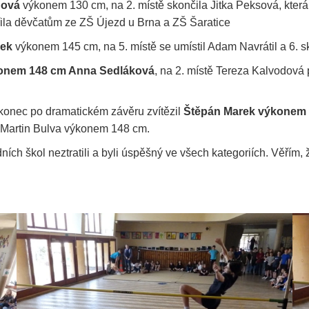
dová
výkonem 130 cm, na 2. místě skončila Jitka Peksová, která 
ila děvčatům ze ZŠ Újezd u Brna a ZŠ Šaratice
nek
výkonem 145 cm, na 5. místě se umístil Adam Navrátil a 6. 
onem 148 cm Anna Sedláková
, na 2. místě Tereza Kalvodová 
konec po dramatickém závěru zvítězil
Štěpán Marek výkonem 
l Martin Bulva výkonem 148 cm.
ích škol neztratili a byli úspěšný ve všech kategoriích. Věřím, že