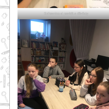
Knihovnice si povídá s děvčaty