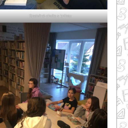
Společné chvíle s knihou