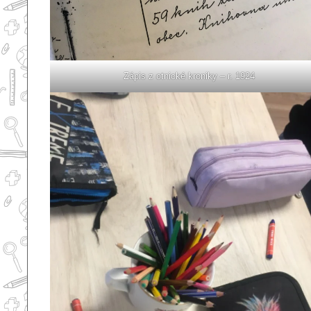
Zápis z otnické kroniky – r. 1924