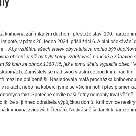
vny
nická knihovna září mladým duchem, přestože slaví 100. narozeni
 let poté, v pátek 26. ledna 2024, přišli žáci 6. A plni očekává
ce: „
Aby vzdělání všech vrstev obyvatelstva mohlo býti doplňov
ovna obecní, v níž by byly knihy vzdělávací, naučné a zábavné s
 59 knih za obnos 1360 Kč, jež k tomu účelu vyplatila obec.“
V
skupinách. Zamýšlely se nad svou vlastní četbou knih, nad tím, k
patří mezi nejoblíbenější. Následovala malá procházka knihovno
ně, v rukách, nebo na koberci jsme se všichni nořili přes písme
, odborných fakt. Společné chvíle naší četby nemohly trvat věčn
tolik, že si ji hned odnášela výpůjčkou domů. Knihovnice neskr
. Plná knihovna zvídavých čtenářů. Nejkrásnější dárek k narozen