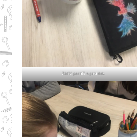
Zátiší penálů a pastelek