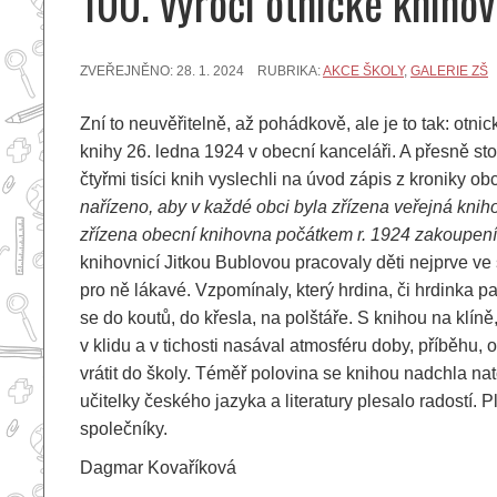
100. výročí otnické kniho
ZVEŘEJNĚNO:
28. 1. 2024
RUBRIKA:
AKCE ŠKOLY
,
GALERIE ZŠ
Zní to neuvěřitelně, až pohádkově, ale je to tak: ot
knihy 26. ledna 1924 v obecní kanceláři. A přesně sto
čtyřmi tisíci knih vyslechli na úvod zápis z kroniky ob
nařízeno, aby v každé obci byla zřízena veřejná knih
zřízena obecní knihovna počátkem r. 1924 zakoupením
knihovnicí Jitkou Bublovou pracovaly děti nejprve ve 
pro ně lákavé. Vzpomínaly, který hrdina, či hrdinka 
se do koutů, do křesla, na polštáře. S knihou na klí
v klidu a v tichosti nasával atmosféru doby, příběhu
vrátit do školy. Téměř polovina se knihou nadchla na
učitelky českého jazyka a literatury plesalo radostí
společníky.
Dagmar Kovaříková