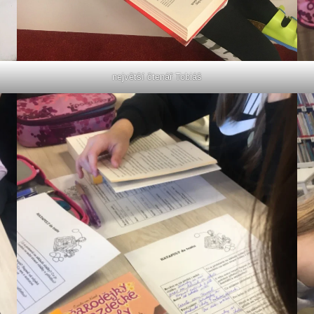
největší čtenář Tobiáš