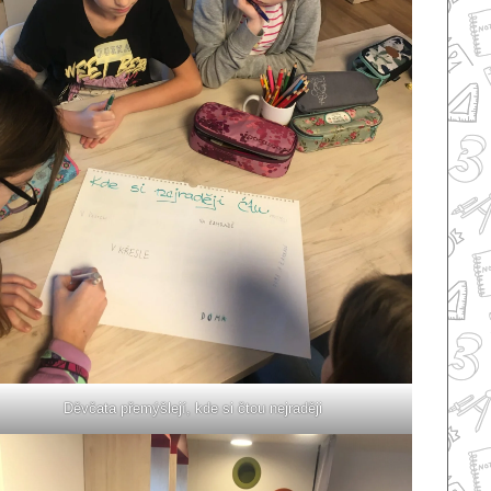
Děvčata přemýšlejí, kde si čtou nejraději