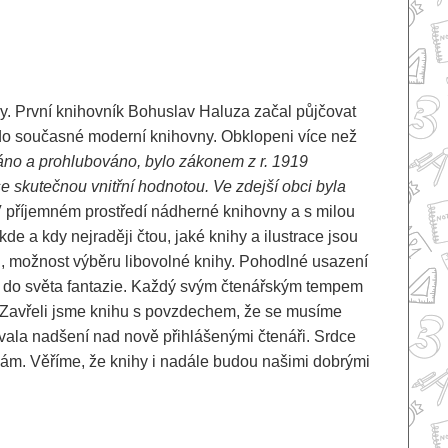
ny. První knihovník Bohuslav Haluza začal půjčovat
ní do současné moderní knihovny. Obklopeni více než
áno a prohlubováno, bylo zákonem z r. 1919
e skutečnou vnitřní hodnotou. Ve zdejší obci byla
 příjemném prostředí nádherné knihovny a s milou
de a kdy nejraději čtou, jaké knihy a ilustrace jsou
u, možnost výběru libovolné knihy. Pohodlné usazení
nka do světa fantazie. Každý svým čtenářským tempem
ě. Zavřeli jsme knihu s povzdechem, že se musíme
ývala nadšení nad nově přihlášenými čtenáři. Srdce
inám. Věříme, že knihy i nadále budou našimi dobrými