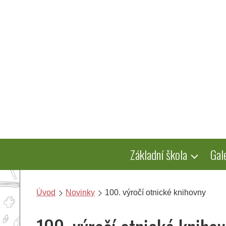
Přeskočit
na
obsah
Základní škola
Gal
Úvod
Novinky
100. výročí otnické knihovny