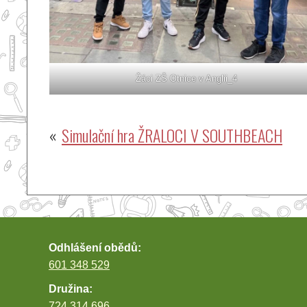
Žáci ZŠ Otnice v Anglii_4
Navigace
Simulační hra ŽRALOCI V SOUTHBEACH
pro
příspěvek
Odhlášení obědů:
601 348 529
Družina:
724 314 696