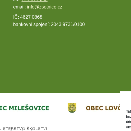
email:
info@zsotnice.cz
IČ: 4627 0868
bankovní spojení: 2043 9731/0100
Ta
be
úd
ob