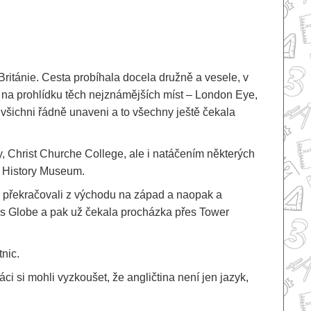
Británie. Cesta probíhala docela družně a vesele, v
 na prohlídku těch nejznámějších míst – London Eye,
šichni řádně unaveni a to všechny ještě čekala
, Christ Churche College, ale i natáčením některých
l History Museum.
a překračovali z východu na západ a naopak a
es Globe a pak už čekala procházka přes Tower
tnic.
i si mohli vyzkoušet, že angličtina není jen jazyk,