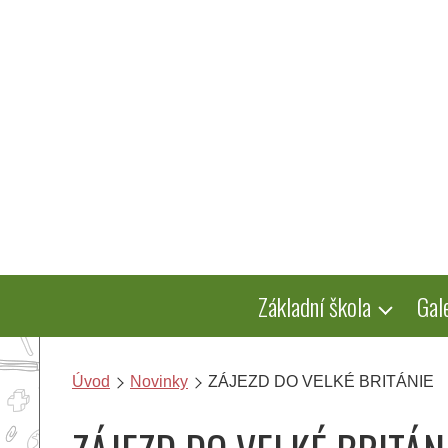
Přeskočit
na
obsah
Základní škola
Gal
Úvod
Novinky
ZÁJEZD DO VELKÉ BRITÁNIE