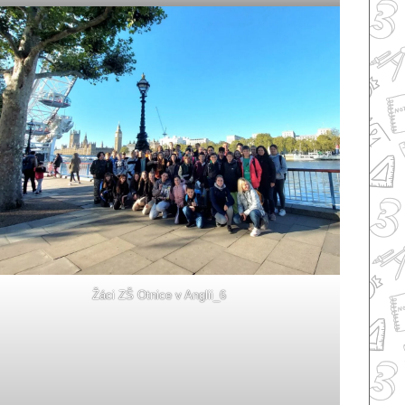
Žáci ZŠ Otnice v Anglii_6