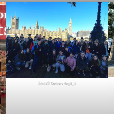
Žáci ZŠ Otnice v Anglii_5