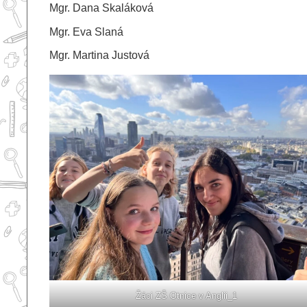
Mgr. Dana Skaláková
Mgr. Eva Slaná
Mgr. Martina Justová
Žáci ZŠ Otnice v Anglii_1