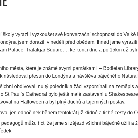
IE
í školy vyrazili vyzkoušet své konverzační schopnosti do Velké 
ondýna jsem dorazili v neděli před obědem. Ihned jsme vyrazili
m Palace, Trafalgar Square…. ke konci dne a po 15km už byli v
ního města, které je známé svými památkami – Bodleian Library
pak následoval přesun do Londýna a návštěva báječného Natura
šichni obdivovali nultý poledník a žáci vzpomínali na zeměpis 
do St Paul’s Cathedral bylo ještě malé zastavení u Shakespear
ravoval na Halloween a byl plný duchů a tajemných postav.
al jen odpočinek během tentokrát již klidné a tiché cesty do O
dagogů můžu říct, že jsme si zájezd všichni báječně užili a žác
tředek.