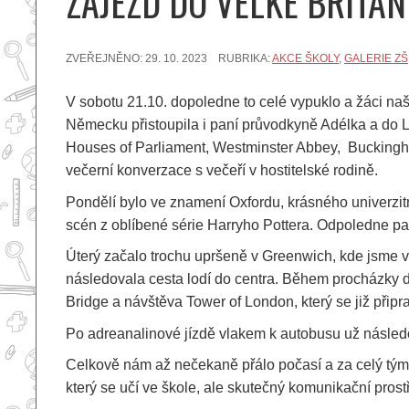
ZÁJEZD DO VELKÉ BRITÁN
ZVEŘEJNĚNO:
29. 10. 2023
RUBRIKA:
AKCE ŠKOLY
,
GALERIE ZŠ
V sobotu 21.10. dopoledne to celé vypuklo a žáci naš
Německu přistoupila i paní průvodkyně Adélka a do L
Houses of Parliament, Westminster Abbey, Buckingha
večerní konverzace s večeří v hostitelské rodině.
Pondělí bylo ve znamení Oxfordu, krásného univerzit
scén z oblíbené série Harryho Pottera. Odpoledne 
Úterý začalo trochu upršeně v Greenwich, kde jsme v
následovala cesta lodí do centra. Během procházky 
Bridge a návštěva Tower of London, který se již přip
Po adreanalinové jízdě vlakem k autobusu už následov
Celkově nám až nečekaně přálo počasí a za celý tým pe
který se učí ve škole, ale skutečný komunikační pros