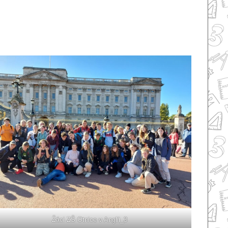
Žáci ZŠ Otnice v Anglii_3