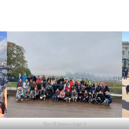
Žáci ZŠ Otnice v Anglii_2