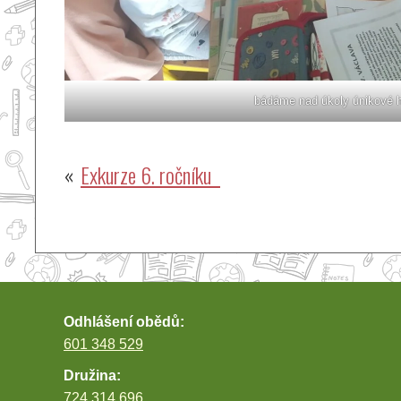
bádáme nad úkoly únikové h
Navigace
Exkurze 6. ročníku
pro
příspěvek
Odhlášení obědů:
601 348 529
Družina:
724 314 696