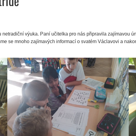
třídě
etradiční výuka. Paní učitelka pro nás připravila zajímavou úni
me se mnoho zajímavých informací o svatém Václavovi a nakonec