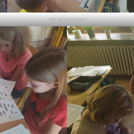
žáci dumají na úkoly