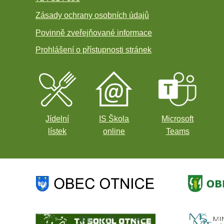
Zásady ochrany osobních údajů
Povinně zveřejňované informace
Prohlášení o přístupnosti stránek
Jídelní
IS Škola
Microsoft
lístek
online
Teams