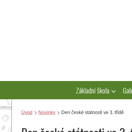
Přeskočit
na
obsah
Základní škola
Gal
Úvod
Novinky
Den české státnosti ve 3. třídě