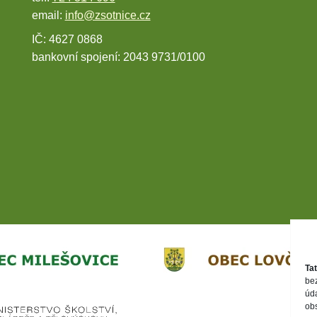
email:
info@zsotnice.cz
IČ: 4627 0868
bankovní spojení: 2043 9731/0100
Ta
be
úd
ob