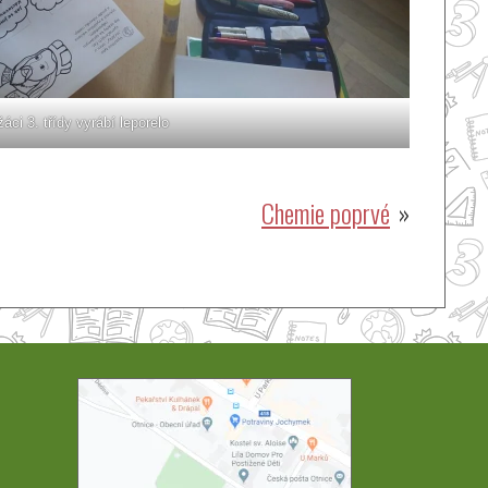
žáci 3. třídy vyrábí leporelo
Chemie poprvé