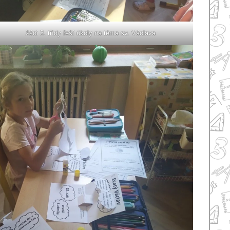
žáci 3. třídy řeší úkoly na téma sv. Václava