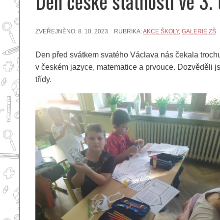
Den české státnosti ve 3. 
ZVEŘEJNĚNO:
8. 10. 2023
RUBRIKA:
AKCE ŠKOLY
,
GALERIE ZŠ
Den před svátkem svatého Václava nás čekala trochu n
v českém jazyce, matematice a prvouce. Dozvěděli js
třídy.