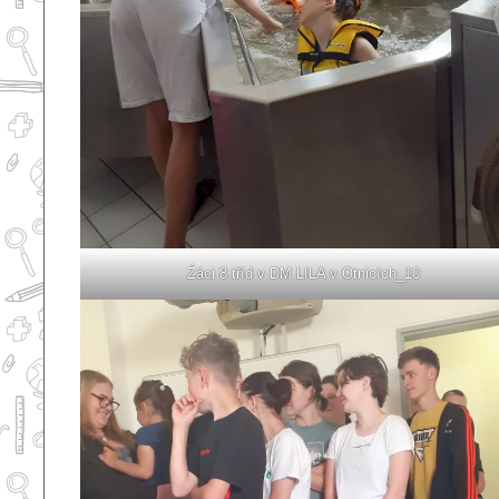
Źáci 8.tříd v DM LILA v Otnicích_10