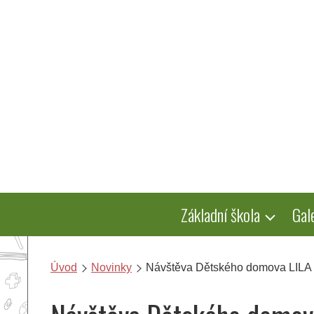
Přeskočit
na
obsah
Základní škola
Gal
Úvod
Novinky
Návštěva Dětského domova LILA 