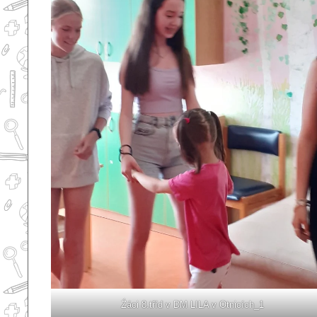
Źáci 8.tříd v DM LILA v Otnicích_1