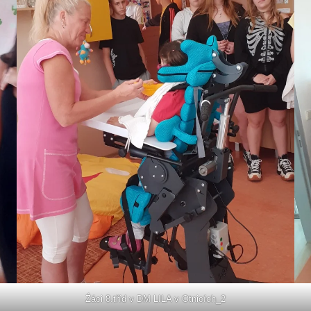
Źáci 8.tříd v DM LILA v Otnicích_2