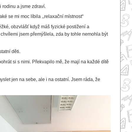
i rodinu a jsme zdraví.
ké se mi moc líbila ,,relaxační místnost“
těžké, obzvlášť když máš fyzické postižení a
 chvílemi jsem přemýšlela, zda by tohle nemohla být
atní děti.
 pohrát si s nimi. Překvapilo mě, že mají na každé dítě
slet jen na sebe, ale i na ostatní. Jsem ráda, že