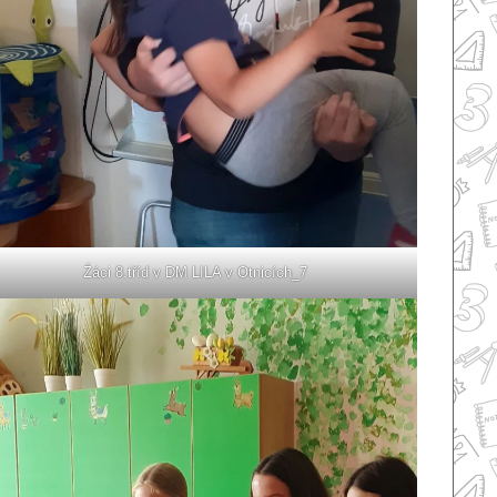
Źáci 8.tříd v DM LILA v Otnicích_7