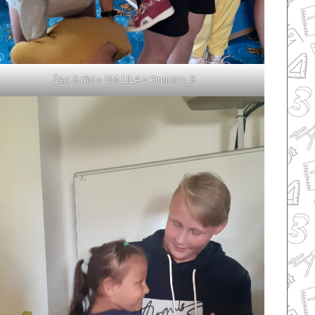
Źáci 8.tříd v DM LILA v Otnicích_8