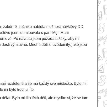
sem žákům 8. ročníku nabídla možnost návštěvy DD
ávštěvu jsem domlouvala s paní Mgr. Marii
domově. Po návratu jsem požádala žáky, aby mi
ou dosti výmluvné. Mnohé děti si uvědomily, jaké jsou
 mají rozdělené a že má každý své místečko. Bylo mi
o mi bylo trochu líto.
ělat. Bylo mi líto těch dětí, ale myslím si, že se tam