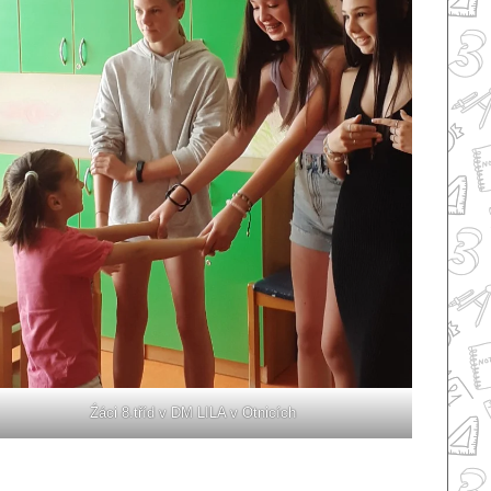
Źáci 8.tříd v DM LILA v Otnicích