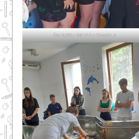
Źáci 8.tříd v DM LILA v Otnicích_5