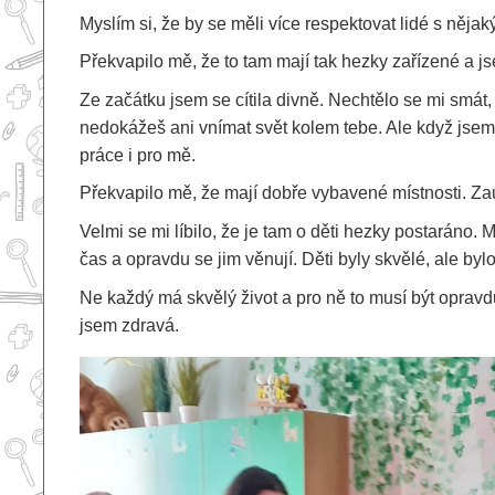
Myslím si, že by se měli více respektovat lidé s něja
Překvapilo mě, že to tam mají tak hezky zařízené a js
Ze začátku jsem se cítila divně. Nechtělo se mi smát,
nedokážeš ani vnímat svět kolem tebe. Ale když jsem 
práce i pro mě.
Překvapilo mě, že mají dobře vybavené místnosti. Zauja
Velmi se mi líbilo, že je tam o děti hezky postaráno. M
čas a opravdu se jim věnují. Děti byly skvělé, ale bylo 
Ne každý má skvělý život a pro ně to musí být opravdu
jsem zdravá.