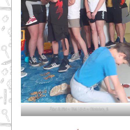
Źáci 8.tříd v DM LILA v Otnicích_6