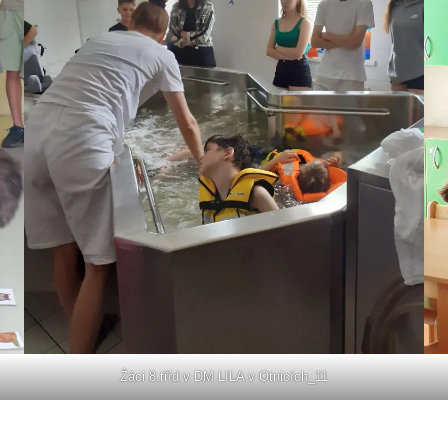
Źáci 8.tříd v DM LILA v Otnicích_11