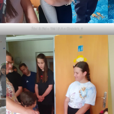
Źáci 8.tříd v DM LILA v Otnicích_4