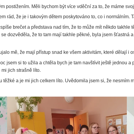
kým postižením. Měli bychom být více vděční za to, že máme svoj
em rád, že je i takovým dětem poskytováno to, co i normálním. Ta
 spíše brečet a představa nad tím, že to může mít někdo takhle 
se dozvěděla, že to tam mají takhle pěkné, byla jsem šťastná a
lo mě, že mají přístup snad ke všem aktivitám, které dělají i ost
oc jsem si to užila a chtěla bych je tam navštívit ještě jednou a
mi jich strašně líto.
 těžké a je mi jich celkem líto. Uvědomila jsem si, že nesmím my