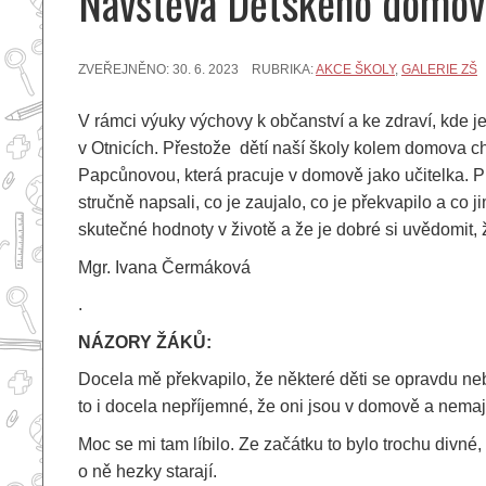
Návštěva Dětského domova
ZVEŘEJNĚNO:
30. 6. 2023
RUBRIKA:
AKCE ŠKOLY
,
GALERIE ZŠ
V rámci výuky výchovy k občanství a ke zdraví, kde 
v Otnicích. Přestože dětí naší školy kolem domova ch
Papcůnovou, která pracuje v domově jako učitelka. 
stručně napsali, co je zaujalo, co je překvapilo a co 
skutečné hodnoty v životě a že je dobré si uvědomit
Mgr. Ivana Čermáková
.
NÁZORY ŽÁKŮ:
Docela mě překvapilo, že některé děti se opravdu neb
to i docela nepříjemné, že oni jsou v domově a nemají 
Moc se mi tam líbilo. Ze začátku to bylo trochu divné,
o ně hezky starají.