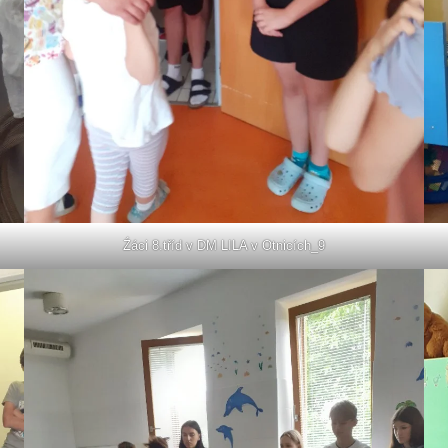
Źáci 8.tříd v DM LILA v Otnicích_9