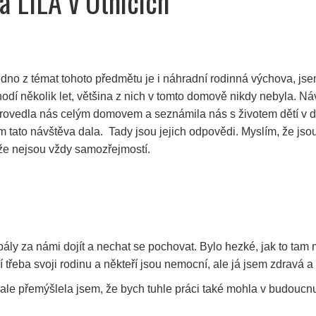
 LILA v Otnicích
jedno z témat tohoto předmětu je i náhradní rodinná výchova, j
odí několik let, většina z nich v tomto domově nikdy nebyla. N
Provedla nás celým domovem a seznámila nás s životem dětí v 
jim tato návštěva dala. Tady jsou jejich odpovědi. Myslím, že js
, že nejsou vždy samozřejmostí.
ály za námi dojít a nechat se pochovat. Bylo hezké, jak to tam
třeba svoji rodinu a někteří jsou nemocní, ale já jsem zdravá a t
 ale přemýšlela jsem, že bych tuhle práci také mohla v budoucnu d