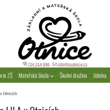
724 314 696
info@zsotnice.cz
erie ZŠ
Mateřská škola
Školní družina
Jídelna
v Otnicích