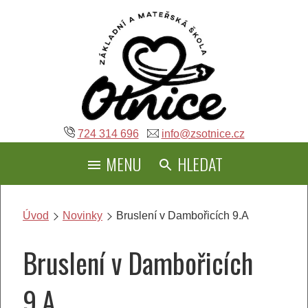
Přeskočit
na
obsah
724 314 696
info@zsotnice.cz
MENU
HLEDAT
Úvod
Novinky
Bruslení v Dambořicích 9.A
Bruslení v Dambořicích
9.A