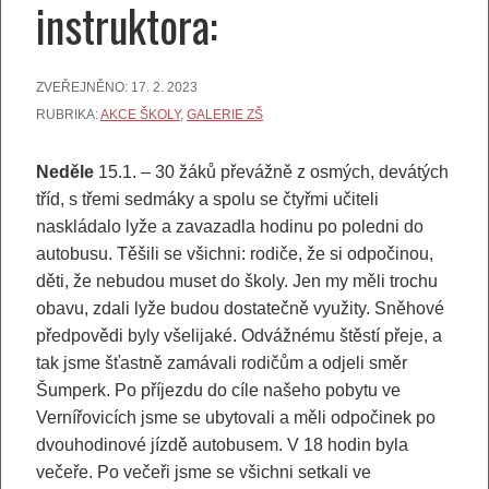
instruktora:
ZVEŘEJNĚNO:
17. 2. 2023
RUBRIKA:
AKCE ŠKOLY
,
GALERIE ZŠ
Neděle
15.1. – 30 žáků převážně z osmých, devátých
tříd, s třemi sedmáky a spolu se čtyřmi učiteli
naskládalo lyže a zavazadla hodinu po poledni do
autobusu. Těšili se všichni: rodiče, že si odpočinou,
děti, že nebudou muset do školy. Jen my měli trochu
obavu, zdali lyže budou dostatečně využity. Sněhové
předpovědi byly všelijaké. Odvážnému štěstí přeje, a
tak jsme šťastně zamávali rodičům a odjeli směr
Šumperk. Po příjezdu do cíle našeho pobytu ve
Vernířovicích jsme se ubytovali a měli odpočinek po
dvouhodinové jízdě autobusem. V 18 hodin byla
večeře. Po večeři jsme se všichni setkali ve