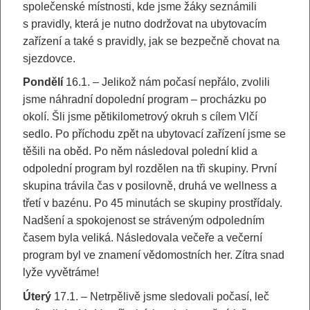
společenské místnosti, kde jsme žáky seznámili
s pravidly, která je nutno dodržovat na ubytovacím
zařízení a také s pravidly, jak se bezpečně chovat na
sjezdovce.
Pondělí
16.1. – Jelikož nám počasí nepřálo, zvolili
jsme náhradní dopolední program – procházku po
okolí. Šli jsme pětikilometrový okruh s cílem Vlčí
sedlo. Po příchodu zpět na ubytovací zařízení jsme se
těšili na oběd. Po něm následoval polední klid a
odpolední program byl rozdělen na tři skupiny. První
skupina trávila čas v posilovně, druhá ve wellness a
třetí v bazénu. Po 45 minutách se skupiny prostřídaly.
Nadšení a spokojenost se stráveným odpoledním
časem byla veliká. Následovala večeře a večerní
program byl ve znamení vědomostních her. Zítra snad
lyže vyvětráme!
Úterý
17.1. – Netrpělivě jsme sledovali počasí, leč