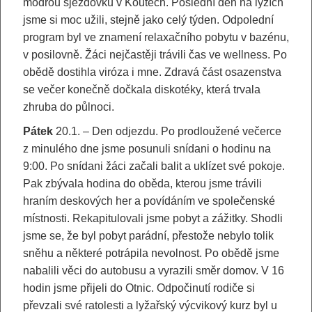
modrou sjezdovku v Koutech. Poslední den na lyžích
jsme si moc užili, stejně jako celý týden. Odpolední
program byl ve znamení relaxačního pobytu v bazénu,
v posilovně. Žáci nejčastěji trávili čas ve wellness. Po
obědě dostihla viróza i mne. Zdravá část osazenstva
se večer konečně dočkala diskotéky, která trvala
zhruba do půlnoci.
Pátek
20.1. – Den odjezdu. Po prodloužené večerce
z minulého dne jsme posunuli snídani o hodinu na
9:00. Po snídani žáci začali balit a uklízet své pokoje.
Pak zbývala hodina do oběda, kterou jsme trávili
hraním deskových her a povídáním ve společenské
místnosti. Rekapitulovali jsme pobyt a zážitky. Shodli
jsme se, že byl pobyt parádní, přestože nebylo tolik
sněhu a některé potrápila nevolnost. Po obědě jsme
nabalili věci do autobusu a vyrazili směr domov. V 16
hodin jsme přijeli do Otnic. Odpočinutí rodiče si
převzali své ratolesti a lyžařský výcvikový kurz byl u