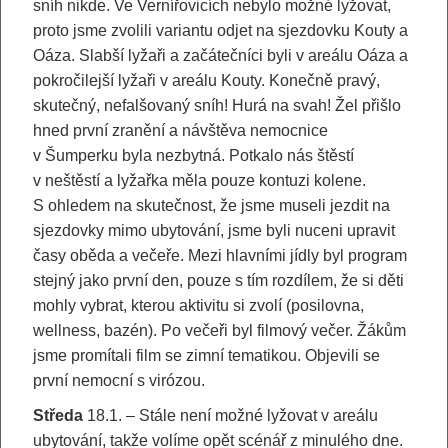
sníh nikde. Ve Vernířovicích nebylo možné lyžovat,
proto jsme zvolili variantu odjet na sjezdovku Kouty a
Oáza. Slabší lyžaři a začátečníci byli v areálu Oáza a
pokročilejší lyžaři v areálu Kouty. Konečně pravý,
skutečný, nefalšovaný sníh! Hurá na svah! Žel přišlo
hned první zranění a návštěva nemocnice
v Šumperku byla nezbytná. Potkalo nás štěstí
v neštěstí a lyžařka měla pouze kontuzi kolene.
S ohledem na skutečnost, že jsme museli jezdit na
sjezdovky mimo ubytování, jsme byli nuceni upravit
časy oběda a večeře. Mezi hlavními jídly byl program
stejný jako první den, pouze s tím rozdílem, že si děti
mohly vybrat, kterou aktivitu si zvolí (posilovna,
wellness, bazén). Po večeři byl filmový večer. Žákům
jsme promítali film se zimní tematikou. Objevili se
první nemocní s virózou.
Středa
18.1. – Stále není možné lyžovat v areálu
ubytování, takže volíme opět scénář z minulého dne.