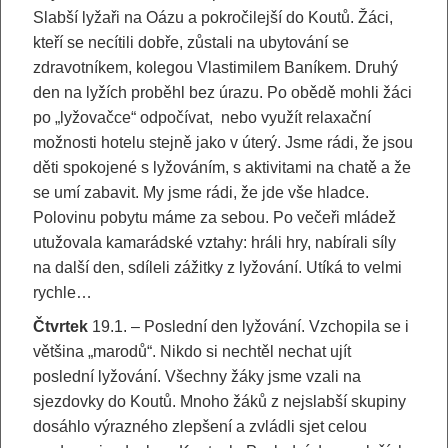
Slabší lyžaři na Oázu a pokročilejší do Koutů. Žáci,
kteří se necítili dobře, zůstali na ubytování se
zdravotníkem, kolegou Vlastimilem Baníkem. Druhý
den na lyžích proběhl bez úrazu. Po obědě mohli žáci
po „lyžovačce“ odpočívat, nebo využít relaxační
možnosti hotelu stejně jako v úterý. Jsme rádi, že jsou
děti spokojené s lyžováním, s aktivitami na chatě a že
se umí zabavit. My jsme rádi, že jde vše hladce.
Polovinu pobytu máme za sebou. Po večeři mládež
utužovala kamarádské vztahy: hráli hry, nabírali síly
na další den, sdíleli zážitky z lyžování. Utíká to velmi
rychle…
Čtvrtek
19.1. – Poslední den lyžování. Vzchopila se i
většina „marodů“. Nikdo si nechtěl nechat ujít
poslední lyžování. Všechny žáky jsme vzali na
sjezdovky do Koutů. Mnoho žáků z nejslabší skupiny
dosáhlo výrazného zlepšení a zvládli sjet celou