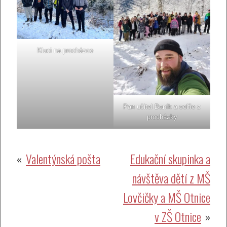
Kluci na procházce
Pan učitel Baník a selfie z
procházky
Navigace
Valentýnská pošta
Edukační skupinka a
návštěva dětí z MŠ
pro
Lovčičky a MŠ Otnice
příspěvek
v ZŠ Otnice