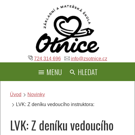
Přeskočit
na
obsah
724 314 696
info@zsotnice.cz
MENU
HLEDAT
Úvod
Novinky
LVK: Z deníku vedoucího instruktora:
LVK: Z deníku vedoucího