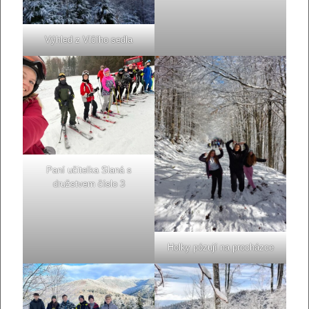
Výhled z Vlčího sedla
Paní učitelka Slaná s
družstvem číslo 3
Holky pózují na procházce