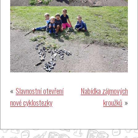
Navigace
Slavnostní otevření
Nabídka zájmových
nové cyklostezky
kroužků
pro
příspěvek