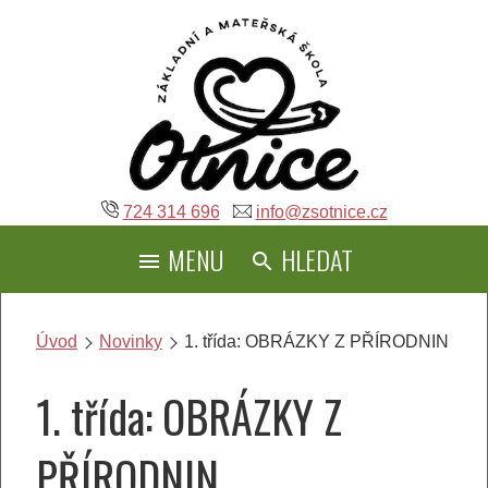
Přeskočit
na
obsah
724 314 696
info@zsotnice.cz
MENU
HLEDAT
Úvod
Novinky
1. třída: OBRÁZKY Z PŘÍRODNIN
1. třída: OBRÁZKY Z
PŘÍRODNIN