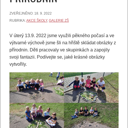
ZVEŘEJNĚNO:
18. 9. 2022
RUBRIKA:
AKCE ŠKOLY
,
GALERIE ZŠ
V úterý 13.9. 2022 jsme využili pěkného počasí a ve
výtvarné výchově jsme šli na hřiště skládat obrázky z
přírodnin. Děti pracovaly ve skupinkách a zapojily
svoji fantazii. Podívejte se, jaké krásné obrázky
vytvořily.