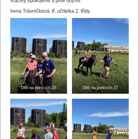
vracely spokojené a plné dojmů.
Irena Trávníčková, tř. učitelka 2. třídy
Děti na ponících 25
Děti na ponících 27