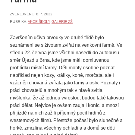
ZVEŘEJNĚNO:
8. 7. 2022
RUBRIKA:
AKCE ŠKOLY
,
GALERIE ZŠ
Završením učiva prvouky ve druhé třídě bylo
seznámení se s životem zvířat na venkovní farmě. Ve
středu 22. června jsme všichni nasedli do autobusu
směr Újezd u Brna, kde jsme měli domluvenou
prohlídku místní farmy. Děti mohly osobně poznat
například nejen kozy, králíky, koně, morčata, ale i
vzácněji chovaná zvířata jako lamy a osly. Poznaly i
práci chovatelů a mnohým tak v hlavě svitla
myšlenka, že až jednou vyrostou, budou také takovou
práci dělat. Nejvíce je ovšem zaujali koníci a mnozí
při jízdě na nich zažili příjemný pocit hrdinů z
westernových filmů. Přestože počasí bylo slunečné a
horké, zmrzlina všechny ochladila a domů se děti