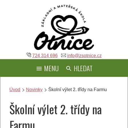
Přeskočit
na
obsah
724 314 696
info@zsotnice.cz
MENU
HLEDAT
Úvod
Novinky
Školní výlet 2. třídy na Farmu
Školní výlet 2. třídy na
Farmu