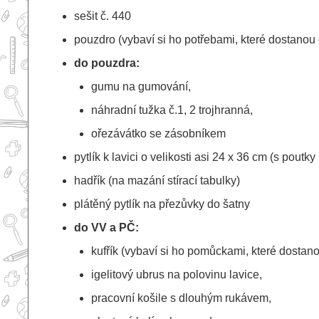
sešit č. 440
pouzdro (vybaví si ho potřebami, které dostanou 
do pouzdra:
gumu na gumování,
náhradní tužka č.1, 2 trojhranná,
ořezávátko se zásobníkem
pytlík k lavici o velikosti asi 24 x 36 cm (s poutk
hadřík (na mazání stírací tabulky)
plátěný pytlík na přezůvky do šatny
do VV a PČ:
kufřík (vybaví si ho pomůckami, které dostano
igelitový ubrus na polovinu lavice,
pracovní košile s dlouhým rukávem,