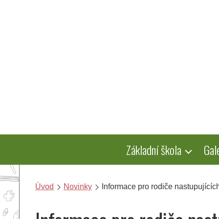
Přeskočit
na
obsah
Základní škola
Gal
Úvod
Novinky
Informace pro rodiče nastupujícíc