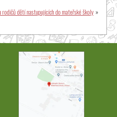
 rodičů dětí nastupujících do mateřské školy