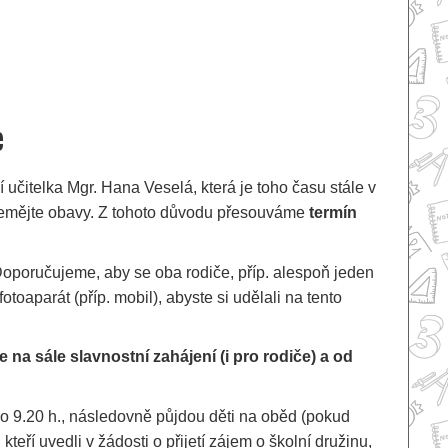
e
í učitelka Mgr. Hana Veselá, která je toho času stále v
 nemějte obavy. Z tohoto důvodu přesouváme
termín
Doporučujeme, aby se oba rodiče, příp. alespoň jeden
otoaparát (příp. mobil), abyste si udělali na tento
e na sále slavnostní
zah
ájení (i pro rodiče) a od
a do 9.20 h., následovně půjdou děti na oběd (pokud
teří uvedli v žádosti o přijetí zájem o školní družinu,