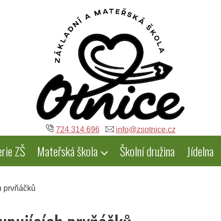
724 314 696
info@zsotnice.cz
erie ZŠ
Mateřská škola
Školní družina
Jídelna
h prvňáčků