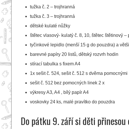
tužka č. 2 – trojhranná
tužka č. 3 – trojhranná
dětské kulaté nůžky
štětec vlasový- kulatý č. 8, 10, štětec štětinový – 
tyčinkové lepidlo (menší 15 g do pouzdra) a větší
barevné papíry 20 listů, dětský rozvrh hodin
stírací tabulka s fixem A4
1x sešit č. 524, sešit č. 512 s dvěma pomocnými 
sešit č. 512 bez pomocných linek 2 x
výkresy A3, A4 , bílý papír A4
voskovky 24 ks, malé pravítko do pouzdra
Do pátku 9. září si děti přinesou 