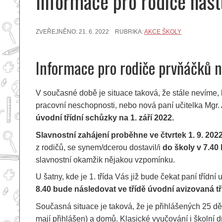
Informace pro rodiče nast
ZVEŘEJNĚNO:
21. 6. 2022
RUBRIKA:
AKCE ŠKOLY
Informace pro rodiče prvňáčků n
V současné době je situace taková, že stále nevíme, kt
pracovní neschopnosti, nebo nová paní učitelka Mgr.
úvodní třídní
schu
̊zky na 1. září 2022.
Slavnostní
zah
ájení
probe
̌hne ve čtvrtek 1. 9. 202
z rodičů, se synem/dcerou dostavil/i
do
školy v 7.40
slavnostní okamžik nějakou vzpomínku.
U šatny, kde je 1. třída Vás již bude čekat paní třídní uč
8.40 bude následovat ve třídě úvodní avizovaná t
Současná situace je taková, že je přihlášených 25 dě
mají přihlášen) a domů. Klasické vyučování i školní dr