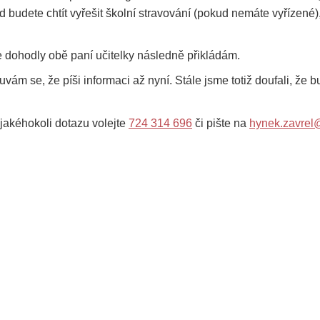
ud budete chtít vyřešit školní stravování (pokud nemáte vyřízené)
 dohodly obě paní učitelky následně přikládám.
ám se, že píši informaci až nyní. Stále jsme totiž doufali, že 
 jakéhokoli dotazu volejte
724 314 696
či pište na
hynek.zavrel