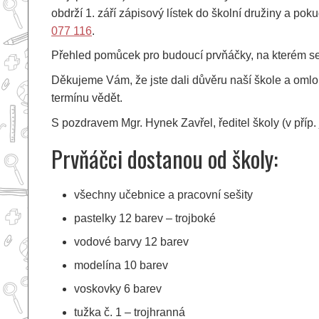
obdrží 1. září zápisový lístek do školní družiny a pok
077 116
.
Přehled pomůcek pro budoucí prvňáčky, na kterém se
Děkujeme Vám, že jste dali důvěru naší škole a omlouv
termínu vědět.
S pozdravem Mgr. Hynek Zavřel, ředitel školy (v příp.
Prvňáčci dostanou od školy:
všechny učebnice a pracovní sešity
pastelky 12 barev – trojboké
vodové barvy 12 barev
modelína 10 barev
voskovky 6 barev
tužka č. 1 – trojhranná