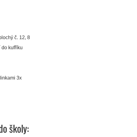
plochý č. 12, 8
 do kufříku
linkami 3x
do školy: