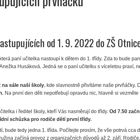
upujících prvňáčků
astupujících od 1. 9. 2022 do ZŠ Otnic
erá paní učitelka nastoupí k dětem do 1. třídy. Zda to bude pan
 Anežka Husáková. Jedná se o paní učitelku s víceletou praxí,
2 na sále naší školy
, kde slavnostně přivítáme naše prvňáčky. 
 h.
Na první den děti nepotřebují opravdu nic, hlavně si vezměte f
itelka i ředitel školy, kteří Vás nasměrují do třídy.
Od 7.50 začn
řídní
schu
̊zka pro rodiče dětí první třídy.
tí, bude tedy jedna 1. třída. Počítejte prosím, že vše potrvá cc
užina začíná provoz z organizačních důvodů až 2. září. Rodiče, k