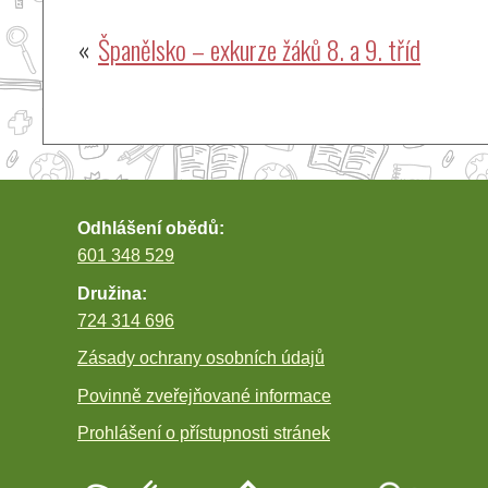
Navigace
Španělsko – exkurze žáků 8. a 9. tříd
pro
příspěvek
Odhlášení obědů:
601 348 529
Družina:
724 314 696
Zásady ochrany osobních údajů
Povinně zveřejňované informace
Prohlášení o přístupnosti stránek