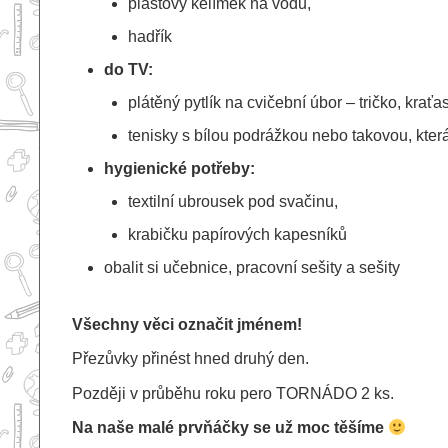
plastový kelímek na vodu,
hadřík
do TV:
plátěný pytlík na cvičební úbor – tričko, krať
tenisky s bílou podrážkou nebo takovou, kte
hygienické potřeby:
textilní ubrousek pod svačinu,
krabičku papírových kapesníků
obalit si učebnice, pracovní sešity a sešity
Všechny věci označit jménem!
Přezůvky přinést hned druhý den.
Později v průběhu roku pero TORNÁDO 2 ks.
Na naše malé prvňáčky se už moc těšíme