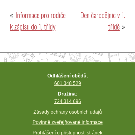
Navigace
Informace pro rodiče
Den čarodějnic v 1.
k zápisu do 1. třídy
třídě
pro
příspěvek
Odhlášení obědů:
601 348 529
Družina:
724 314 696
Zásady ochrany osobních údajů
Povinně zveřejňované informace
Prohlášení o přístupnosti stránek