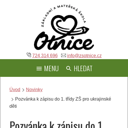
Přeskočit
na
obsah
724 314 696
info@zsotnice.cz
MENU
HLEDAT
Úvod
Novinky
Pozvánka k zápisu do 1. třídy ZŠ pro ukrajinské
děti
Pozvánka k zápisu do 1.