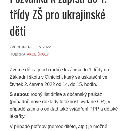
třídy ZŠ pro ukrajinské
děti
ZVEŘEJNĚNO:
1. 5. 2022
RUBRIKA:
AKCE ŠKOLY
Zveme děti a jejich rodiče k zápisu do 1. třídy na
Základní školu v Otnicích, který se uskuteční ve
čtvrtek 2. června 2022 od 14. do 15. hodin.
S sebou:
rodný list dítěte a občanský průkaz
(případně nové doklady totožnosti vydané ČR), v
případě zájmu o odklad také vyjádření PPP a dětské
lékařky.
V případě potřeby (nemoc dítěte, atp.) je možné