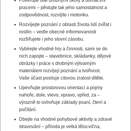
Pověřujte dítě drobnými úkoly a domácími
pracemi – pěstujte tak jeho samostatnost a
zodpovědnost, rozvíjíte i motoriku.
Rozvíjejte poznání z oblasti života lidí zvířat i
rostlin – vedle obecné informovanosti
rozšiřujete i jeho slovní zásobu.
Vybírejte vhodné hry a činnosti, sami se do
nich zapojte – stavebnice, skládanky, dějové
obrázky i práce s drobným výtvarným
materiálem rozvíjejí poznání a tvořivost.
Vaše účast posiluje citovou zralost dítěte.
Upevňujte prostorovou orientaci a pojmy
nahoře, dole, vlevo, vpravo, vpřed, za –
výrazně to ovlivňuje základy psaní, čtení a
počítání.
Dbejte na vhodné pohybové aktivity a zdravé
stravování – příroda je velká tělocvična,