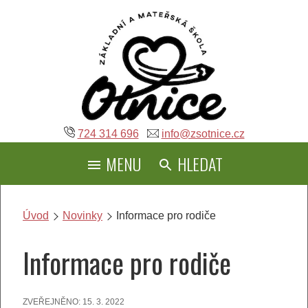
Přeskočit
na
obsah
724 314 696
info@zsotnice.cz
MENU
HLEDAT
Úvod
Novinky
Informace pro rodiče
Informace pro rodiče
ZVEŘEJNĚNO:
15. 3. 2022