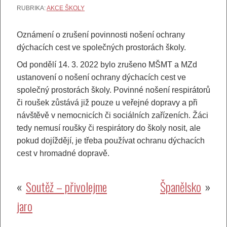
RUBRIKA:
AKCE ŠKOLY
Oznámení o zrušení povinnosti nošení ochrany
dýchacích cest ve společných prostorách školy.
Od pondělí 14. 3. 2022 bylo zrušeno MŠMT a MZd
ustanovení o nošení ochrany dýchacích cest ve
společný prostorách školy. Povinné nošení respirátorů
či roušek zůstává již pouze u veřejné dopravy a při
návštěvě v nemocnicích či sociálních zařízeních. Žáci
tedy nemusí roušky či respirátory do školy nosit, ale
pokud dojíždějí, je třeba používat ochranu dýchacích
cest v hromadné dopravě.
Navigace
Soutěž – přivolejme
Španělsko
jaro
pro