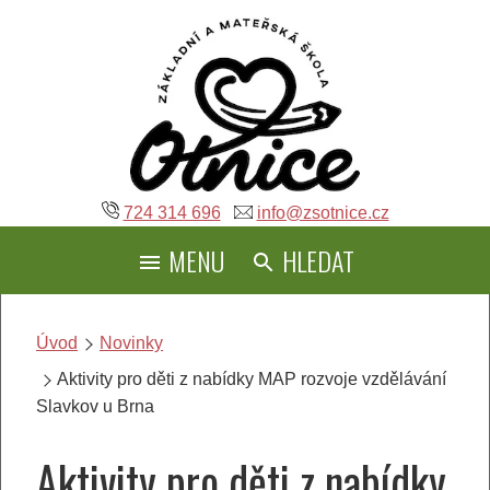
Přeskočit
na
obsah
724 314 696
info@zsotnice.cz
MENU
HLEDAT
Úvod
Novinky
Aktivity pro děti z nabídky MAP rozvoje vzdělávání
Slavkov u Brna
Aktivity pro děti z nabídky