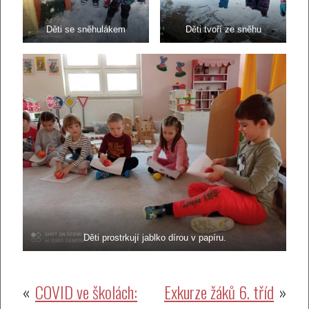
Děti se sněhulákem
Děti tvoří ze sněhu
Děti prostrkují jablko dírou v papíru.
Navigace
COVID ve školách:
Exkurze žáků 6. tříd