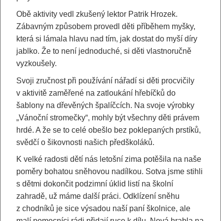
Obě aktivity vedl zkušený lektor Patrik Hrozek.
Zábavným způsobem provedl děti příběhem myšky,
která si lámala hlavu nad tím, jak dostat do myší díry
jablko. Že to není jednoduché, si děti vlastnoručně
vyzkoušely.
Svoji zručnost při používání nářadí si děti procvičily
v aktivitě zaměřené na zatloukání hřebíčků do
šablony na dřevěných špalíčcích. Na svoje výrobky
„Vánoční stromečky“, mohly být všechny děti právem
hrdé. A že se to celé obešlo bez poklepaných prstíků,
svědčí o šikovnosti našich předškoláků.
K velké radosti dětí nás letošní zima potěšila na naše
poměry bohatou sněhovou nadílkou. Sotva jsme stihli
s dětmi dokončit podzimní úklid listí na školní
zahradě, už máme další práci. Odklízení sněhu
z chodníků je sice výsadou naší paní školnice, ale
malí pomocníci rádi přidají ruce k dílu. Nová hrabla na