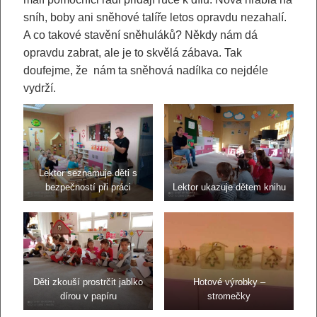
sníh, boby ani sněhové talíře letos opravdu nezahalí.
A co takové stavění sněhuláků? Někdy nám dá
opravdu zabrat, ale je to skvělá zábava. Tak
doufejme, že nám ta sněhová nadílka co nejdéle
vydrží.
Lektor seznamuje děti s
bezpečností při práci
Lektor ukazuje dětem knihu
Děti zkouší prostrčit jablko
Hotové výrobky –
dírou v papíru
stromečky