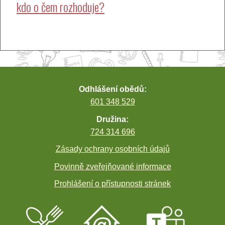
kdo o čem rozhoduje?
pro
příspěvek
Odhlášení obědů:
601 348 529
Družina:
724 314 696
Zásady ochrany osobních údajů
Povinně zveřejňované informace
Prohlášení o přístupnosti stránek