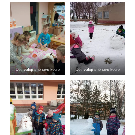
Děti válejí sněhové koule
Děti válejí sněhové koule