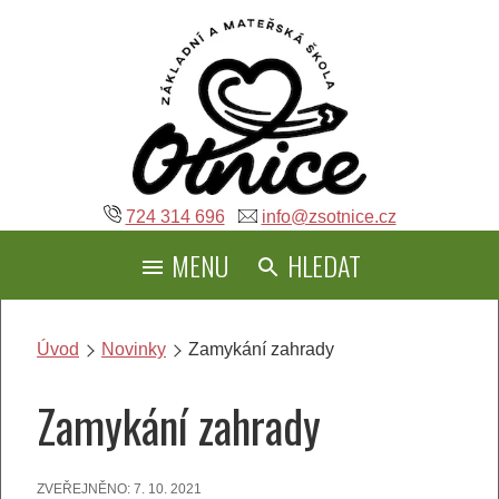
Přeskočit
na
obsah
724 314 696
info@zsotnice.cz
MENU
HLEDAT
Úvod
Novinky
Zamykání zahrady
Zamykání zahrady
ZVEŘEJNĚNO:
7. 10. 2021