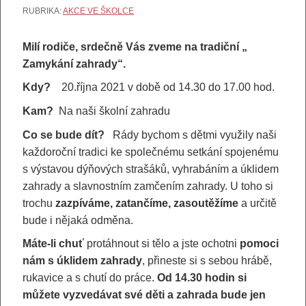
RUBRIKA:
AKCE VE ŠKOLCE
Milí rodiče, srdečně Vás zveme na tradiční „
Zamykání zahrady“.
Kdy?
20.října 2021 v době od 14.30 do 17.00 hod.
Kam?
Na naši školní zahradu
Co se bude dít?
Rády bychom s dětmi využily naši
každoroční tradici ke společnému setkání spojenému
s výstavou dýňových strašáků, vyhrabáním a úklidem
zahrady a slavnostním zamčením zahrady. U toho si
trochu
zazpíváme, zatančíme, zasoutěžíme
a určitě
bude i nějaká odměna.
Máte-li chuť
protáhnout si tělo a jste ochotni
pomoci
nám s úklidem zahrady
, přineste si s sebou hrábě,
rukavice a s chutí do práce.
Od 14.30 hodin si
můžete vyzvedávat své děti a zahrada bude jen