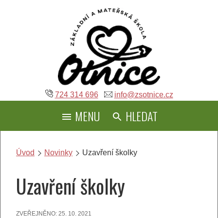
Přeskočit
na
obsah
724 314 696
info@zsotnice.cz
MENU
HLEDAT
Úvod
Novinky
Uzavření školky
Uzavření školky
ZVEŘEJNĚNO:
25. 10. 2021