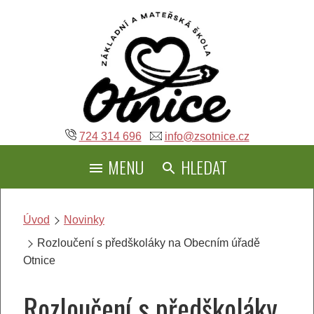
Přeskočit
na
obsah
724 314 696
info@zsotnice.cz
MENU
HLEDAT
Úvod
Novinky
Rozloučení s předškoláky na Obecním úřadě
Otnice
Rozloučení s předškoláky