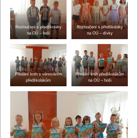
Rozloučení s předškoláky
Rozloučení s předškoláky
na OÚ – hoši
na OÚ – dívky
Předání knih s věnováním
Předání knih předškolákům
předškolákům
na OÚ – hoši