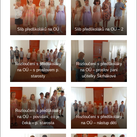
Slib předškoláků na OÚ
Slib předškoláků na OÚ – 2
Rozloučení s předškoláky
Rozloučení s předškoláky
na OÚ – s proslovem p.
na OÚ – proslov paní
starosty
učitelky Škrhákové
Rozloučení s předškoláky
na OÚ – povídání, co je
Rozloučení s předškoláky
čeká – p. starosta
na OÚ – nástup dětí