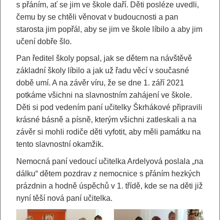
s přáním, ať se jim ve škole daří. Děti posléze uvedli,
čemu by se chtěli věnovat v budoucnosti a pan
starosta jim popřál, aby se jim ve škole líbilo a aby jim
učení dobře šlo.
Pan ředitel školy popsal, jak se dětem na návštěvě
základní školy líbilo a jak už řadu věcí v současné
době umí. A na závěr víru, že se dne 1. září 2021
potkáme všichni na slavnostním zahájení ve škole.
Děti si pod vedením paní učitelky Škrhákové připravili
krásné básně a písně, kterým všichni zatleskali a na
závěr si mohli rodiče děti vyfotit, aby měli památku na
tento slavnostní okamžik.
Nemocná paní vedoucí učitelka Ardelyová poslala „na
dálku“ dětem pozdrav z nemocnice s přáním hezkých
prázdnin a hodně úspěchů v 1. třídě, kde se na děti již
nyní těší nová paní učitelka.