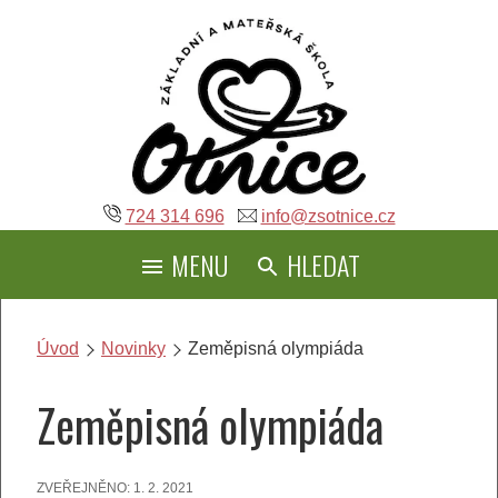
Přeskočit
na
obsah
724 314 696
info@zsotnice.cz
MENU
HLEDAT
Úvod
Novinky
Zeměpisná olympiáda
Zeměpisná olympiáda
ZVEŘEJNĚNO:
1. 2. 2021