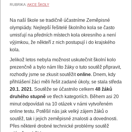
RUBRIKA:
AKCE ŠKOLY
Na naší škole se tradičně účastníme Zeměpisné
olympiády. Nejlepší řešitelé školního kola se často
umisťují na předních místech kola okresního a není
výjimkou, že někteří z nich postupují i do krajského
kola.
Jelikož letos nebyla možnost uskutečnit školní kolo
prezenčně a bylo nám líto žáky o tuto soutěž připravit,
rozhodly jsme se zkusit soutěžit
online
. Dnem, kdy
přihlášení žáci měli řešit zadané úkoly, se stala středa
20.1. 2021
. Soutěže se účastnilo celkem
48 žáků
druhého stupně
ve třech kategoriích. Během asi 20
minut odpovídali na 10 otázek v námi vytvořeném
online testu. Potěšil nás jak velký zájem žáků o
soutěž, tak i jejich zeměpisné znalosti a dovednosti.
Přes některé drobné technické problémy soutěž