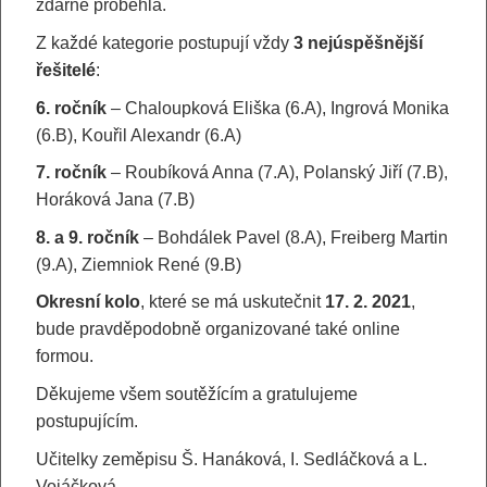
zdárně proběhla.
Z každé kategorie postupují vždy
3 nejúspěšnější
řešitelé
:
6. ročník
– Chaloupková Eliška (6.A), Ingrová Monika
(6.B), Kouřil Alexandr (6.A)
7. ročník
– Roubíková Anna (7.A), Polanský Jiří (7.B),
Horáková Jana (7.B)
8. a 9. ročník
– Bohdálek Pavel (8.A), Freiberg Martin
(9.A), Ziemniok René (9.B)
Okresní kolo
, které se má uskutečnit
17. 2. 2021
,
bude pravděpodobně organizované také online
formou.
Děkujeme všem soutěžícím a gratulujeme
postupujícím.
Učitelky zeměpisu Š. Hanáková, I. Sedláčková a L.
Vojáčková