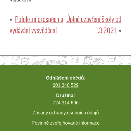
Navigace
Pololetní prospěch a
Úplné uzavření školy od
vydávání vysvědčení
1.3.2021
pro
příspěvek
Odhlášení obědů:
601 348 529
Družina:
724 314 696
Zásady ochrany osobních údajů
Povinně zveřejňované informace