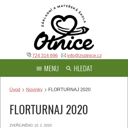
Přeskočit
na
obsah
724 314 696
info@zsotnice.cz
MENU
HLEDAT
Úvod
Novinky
FLORTURNAJ 2020
FLORTURNAJ 2020
ZVEŘEJNĚNO:
10. 2. 2020