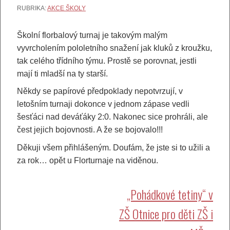
RUBRIKA:
AKCE ŠKOLY
Školní florbalový turnaj je takovým malým
vyvrcholením pololetního snažení jak kluků z kroužku,
tak celého třídního týmu. Prostě se porovnat, jestli
mají ti mladší na ty starší.
Někdy se papírové předpoklady nepotvrzují, v
letošním turnaji dokonce v jednom zápase vedli
šesťáci nad deváťáky 2:0. Nakonec sice prohráli, ale
čest jejich bojovnosti. A že se bojovalo!!!
Děkuji všem přihlášeným. Doufám, že jste si to užili a
za rok… opět u Florturnaje na viděnou.
Navigace
„Pohádkové tetiny“ v
ZŠ Otnice pro děti ZŠ i
pro