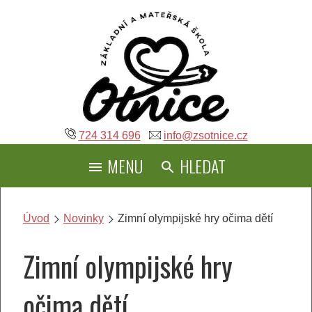
Přeskočit
na
obsah
724 314 696
info@zsotnice.cz
MENU
HLEDAT
Úvod
Novinky
Zimní olympijské hry očima dětí
Zimní olympijské hry
očima dětí