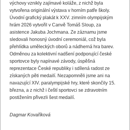
výchovy vznikly zajímavé koláže, z nichž byla
vytvořena originální výstava v horním patře školy.
Úvodní grafický plakát k XXV. zimním olympijským
hrám 2026 vytvořil v Canvě Tomáš Sloup, za
asistence Jakuba Jochmana. Ze záznamu jsme
sledovali honosný úvodní ceremoniál, což byla
přehlídka uměleckých oborů a nádherná hra barev.
Odměnou za kolektivní nadšení podporující české
sportovce byly napínavé závody, úspěšná
reprezentace České republiky i sdílená radost ze
získaných pěti medailí. Nezapomněli jsme ani na
navazující XIV. paralympijské hry, které skončily 15.
března, a z nichž i čeští sportovci se zdravotním
postižením přivezli šest medailí.
Dagmar Kovaříková