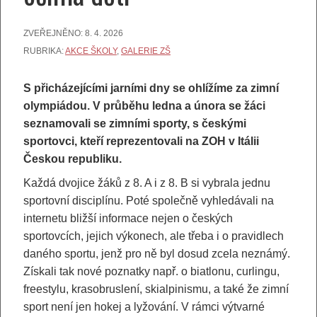
ZVEŘEJNĚNO:
8. 4. 2026
RUBRIKA:
AKCE ŠKOLY
,
GALERIE ZŠ
S přicházejícími jarními dny se ohlížíme za zimní
olympiádou. V průběhu ledna a února se žáci
seznamovali se zimními sporty, s českými
sportovci, kteří reprezentovali na ZOH v Itálii
Českou republiku.
Každá dvojice žáků z 8. A i z 8. B si vybrala jednu
sportovní disciplínu. Poté společně vyhledávali na
internetu bližší informace nejen o českých
sportovcích, jejich výkonech, ale třeba i o pravidlech
daného sportu, jenž pro ně byl dosud zcela neznámý.
Získali tak nové poznatky např. o biatlonu, curlingu,
freestylu, krasobruslení, skialpinismu, a také že zimní
sport není jen hokej a lyžování. V rámci výtvarné