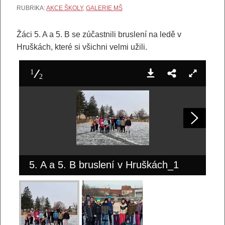
RUBRIKA:
AKCE ŠKOLY
,
GALERIE MŠ
Žáci 5. A a 5. B se zúčastnili bruslení na ledě v
Hruškách, které si všichni velmi užili.
1
2
5. A a 5. B bruslení v Hruškách_1