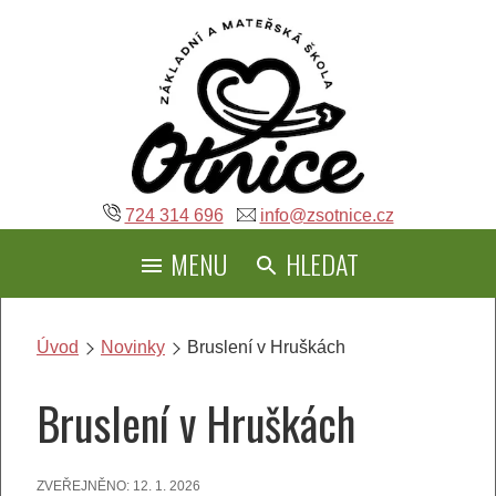
Přeskočit
na
obsah
724 314 696
info@zsotnice.cz
MENU
HLEDAT
Úvod
Novinky
Bruslení v Hruškách
Bruslení v Hruškách
ZVEŘEJNĚNO:
12. 1. 2026