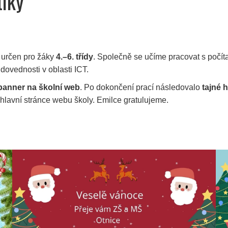
tiky
e určen pro žáky
4.–6. třídy
. Společně se učíme pracovat s počí
 dovednosti v oblasti ICT.
banner na školní web
. Po dokončení prací následovalo
tajné 
hlavní stránce webu školy. Emilce gratulujeme.