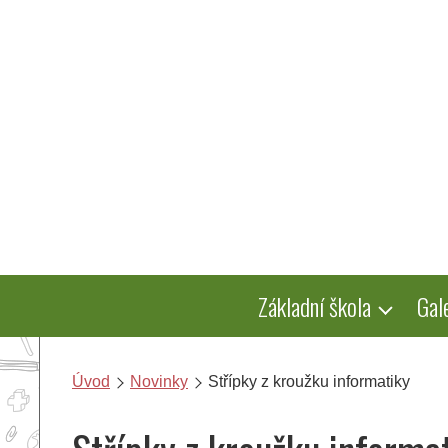
Přeskočit
na
obsah
Základní škola
Gal
Úvod
Novinky
Střípky z kroužku informatiky