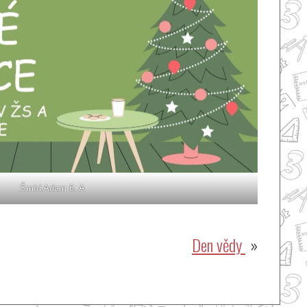
Šmíd Adam 6. A
Den vědy