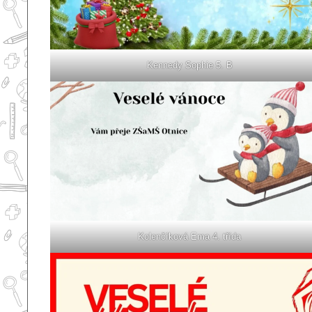
Kennedy Sophie 5. B
Kolenčíková Ema 4. třída