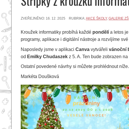
Střípky z kroužku informa
ZVEŘEJNĚNO:
16. 12. 2025
RUBRIKA:
AKCE ŠKOLY
,
GALERIE ZŠ
Kroužek informatiky probíhá každé
pondělí
a letos j
programy, aplikace i digitální nástroje a rozvíjíme své
Naposledy jsme v aplikaci
Canva
vytvářeli
vánoční 
od
Emilky Chudaszek
z 5. A. Ten bude zobrazen na 
Ostatní povedené návrhy si můžete prohlédnout níže.
Markéta Doušková