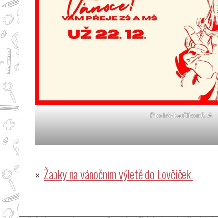
Procházka Oliver 6. A
Navigace
Žabky na vánočním výletě do Lovčiček
pro
příspěvek