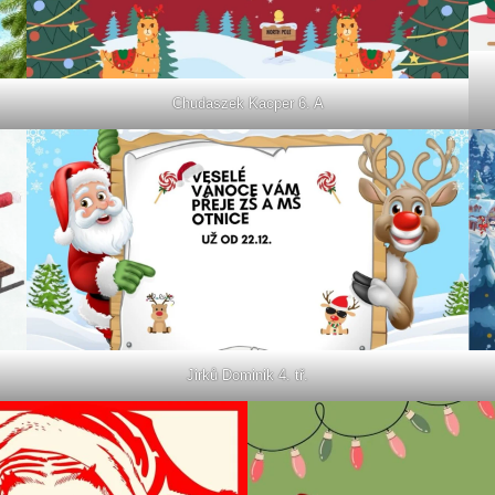
Chudaszek Kacper 6. A
Jirků Dominik 4. tř.