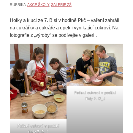
RUBRIKA:
AKCE ŠKOLY
,
GALERIE ZŠ
Holky a kluci ze 7. B si v hodině Pkč – vaření zahráli
na cukrářky a cukráře a upekli vynikající cukroví. Na
fotografie z „výroby“ se podívejte v galerii.
Pečení cukroví v podání
třídy 7. B_2
Pečení cukroví v podání
třídy 7. B_1