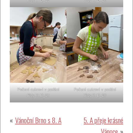
třídy 7. B_15
třídy 7. B_16
Pečení cukroví v podání
Pečení cukroví v podání
třídy 7. B_17
třídy 7. B_18
Navigace
Vánoční Brno s 8. A
5. A přeje krásné
Vánoce