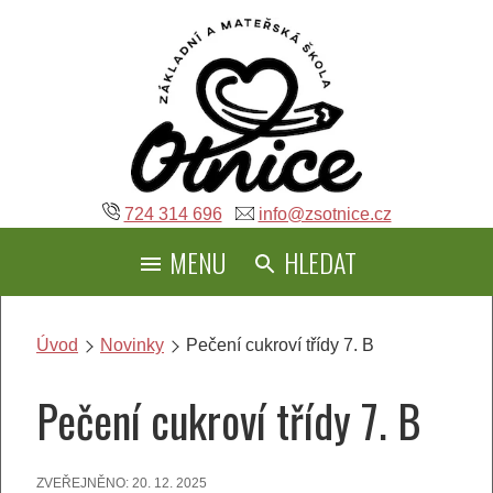
Přeskočit
na
obsah
724 314 696
info@zsotnice.cz
MENU
HLEDAT
Úvod
Novinky
Pečení cukroví třídy 7. B
Pečení cukroví třídy 7. B
ZVEŘEJNĚNO:
20. 12. 2025